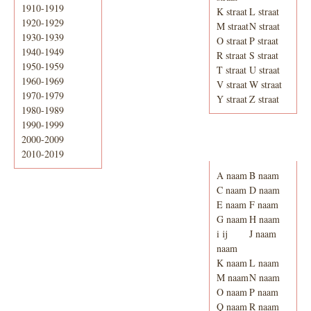
1910-1919
K straat
L straat
1920-1929
M straat
N straat
1930-1939
O straat
P straat
1940-1949
R straat
S straat
1950-1959
T straat
U straat
1960-1969
V straat
W straat
1970-1979
Y straat
Z straat
1980-1989
1990-1999
2000-2009
Adresboek van
Enschede 1939
2010-2019
A naam
B naam
C naam
D naam
E naam
F naam
G naam
H naam
i ij
J naam
naam
K naam
L naam
M naam
N naam
O naam
P naam
Q naam
R naam