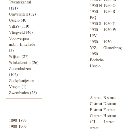
Twentekanaal
1950 N
1950 O
(121)
1950
1950 R
Universiteit
(32)
P/Q
Usselo
(40)
1950 S
1950 T
Villa's
(119)
1950
1950 W
Vliegveld
(46)
U/V
Voorwerpen
1950
1950
m.b.t. Enschede
Y/Z
Glanerbrug
(3)
1950
Wijken
(27)
Boekelo-
Winkelcentra
(26)
Usselo
Ziekenhuizen
(102)
Zoekplaatjes en
Adresboek van
Vragen
(1)
Enschede 1939
Zwembaden
(28)
A straat
B straat
C straat
D straat
E straat
F straat
Periode
G straat
H straat
1890-1899
i IJ
J straat
1900-1909
straat