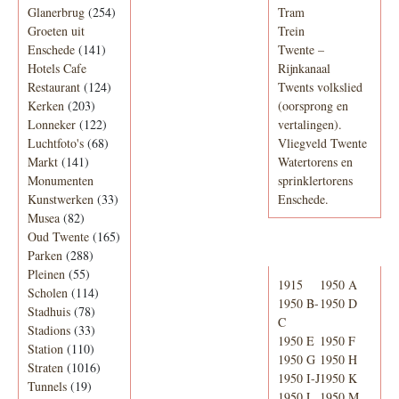
Glanerbrug
(254)
Tram
Groeten uit
Trein
Enschede
(141)
Twente –
Hotels Cafe
Rijnkanaal
Restaurant
(124)
Twents volkslied
Kerken
(203)
(oorsprong en
Lonneker
(122)
vertalingen).
Luchtfoto's
(68)
Vliegveld Twente
Markt
(141)
Watertorens en
Monumenten
sprinklertorens
Kunstwerken
(33)
Enschede.
Musea
(82)
Oud Twente
(165)
Telefoonboek
Parken
(288)
Pleinen
(55)
1915
1950 A
Scholen
(114)
1950 B-
1950 D
Stadhuis
(78)
C
Stadions
(33)
1950 E
1950 F
Station
(110)
1950 G
1950 H
Straten
(1016)
1950 I-J
1950 K
Tunnels
(19)
1950 L
1950 M