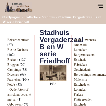
Startpagina
»
Collectie
»
Stadhuis
»
Stadhuis Vergaderzaal B en
W serie Friedhoff
Stadhuis
Categorieën
Informatie
Vergaderzaal
Bejaardenhuizen
Aantal inwoners
(27)
Annexatie
B en W
Bie de Noabers
Lonneker
serie
(102)
Burgermeesters
Friedhoff
Boekelo
(129)
Enschede
Bruggen
(20)
Fabrieken
Campings
(33)
Geschiedenis
Diversen
(96)
Herdenkingsmonument
Fabrieken
(104)
Molens in
1936
Foto's
(38)
Enschede en
-
Oude foto's of
Lonneker
ansichten bewerkt
Parken
met ai.
(1)
Plattegronden
Gebouwen
(67)
Enschede