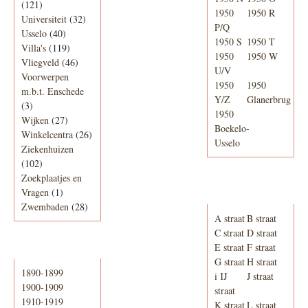
(121)
1950
1950 R
Universiteit
(32)
P/Q
Usselo
(40)
1950 S
1950 T
Villa's
(119)
1950
1950 W
Vliegveld
(46)
U/V
Voorwerpen
1950
1950
m.b.t. Enschede
Y/Z
Glanerbrug
(3)
1950
Wijken
(27)
Boekelo-
Winkelcentra
(26)
Usselo
Ziekenhuizen
(102)
Zoekplaatjes en
Adresboek van
Vragen
(1)
Enschede 1939
Zwembaden
(28)
A straat
B straat
C straat
D straat
E straat
F straat
Periode
G straat
H straat
1890-1899
i IJ
J straat
1900-1909
straat
1910-1919
K straat
L straat