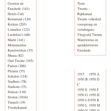
Groeten uit
Trein
Enschede
(141)
Twente –
Hotels Cafe
Rijnkanaal
Restaurant
(124)
Twents volkslied
Kerken
(203)
(oorsprong en
Lonneker
(122)
vertalingen).
Luchtfoto's
(68)
Vliegveld Twente
Markt
(141)
Watertorens en
Monumenten
sprinklertorens
Kunstwerken
(33)
Enschede.
Musea
(82)
Oud Twente
(165)
Telefoonboek
Parken
(288)
Pleinen
(55)
1915
1950 A
Scholen
(114)
1950 B-
1950 D
Stadhuis
(78)
C
Stadions
(33)
1950 E
1950 F
Station
(110)
1950 G
1950 H
Straten
(1016)
1950 I-J
1950 K
Tunnels
(19)
1950 L
1950 M
Twentekanaal
1950 N
1950 O