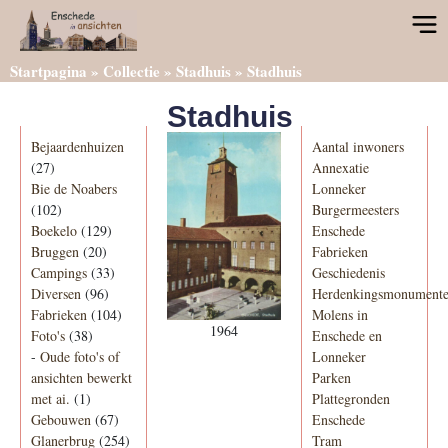
Startpagina
»
Collectie
»
Stadhuis
»
Stadhuis
Stadhuis
Categorieën
Informatie
Bejaardenhuizen
Aantal inwoners
(27)
Annexatie
Bie de Noabers
Lonneker
(102)
Burgermeesters
Boekelo
(129)
Enschede
Bruggen
(20)
Fabrieken
Campings
(33)
Geschiedenis
Diversen
(96)
Herdenkingsmonument
Fabrieken
(104)
Molens in
1964
Foto's
(38)
Enschede en
-
Oude foto's of
Lonneker
ansichten bewerkt
Parken
met ai.
(1)
Plattegronden
Gebouwen
(67)
Enschede
Glanerbrug
(254)
Tram