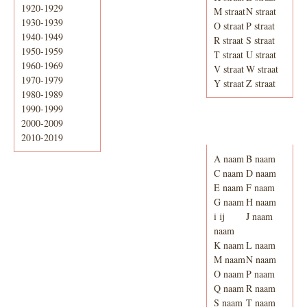
1920-1929
M straat
N straat
1930-1939
O straat
P straat
1940-1949
R straat
S straat
1950-1959
T straat
U straat
1960-1969
V straat
W straat
1970-1979
Y straat
Z straat
1980-1989
1990-1999
2000-2009
Adresboek van
Enschede 1939
2010-2019
A naam
B naam
C naam
D naam
E naam
F naam
G naam
H naam
i ij
J naam
naam
K naam
L naam
M naam
N naam
O naam
P naam
Q naam
R naam
S naam
T naam