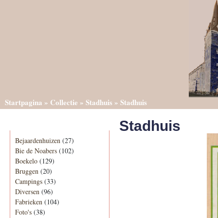
Startpagina
»
Collectie
»
Stadhuis
»
Stadhuis
Stadhuis
Categorieën
Bejaardenhuizen
(27)
Bie de Noabers
(102)
Boekelo
(129)
Bruggen
(20)
Campings
(33)
Diversen
(96)
Fabrieken
(104)
Foto's
(38)