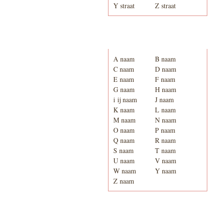
Y straat
Z straat
Adresboek van Enschede
1939
A naam
B naam
C naam
D naam
E naam
F naam
G naam
H naam
i ij naam
J naam
K naam
L naam
M naam
N naam
O naam
P naam
Q naam
R naam
S naam
T naam
U naam
V naam
W naam
Y naam
Z naam