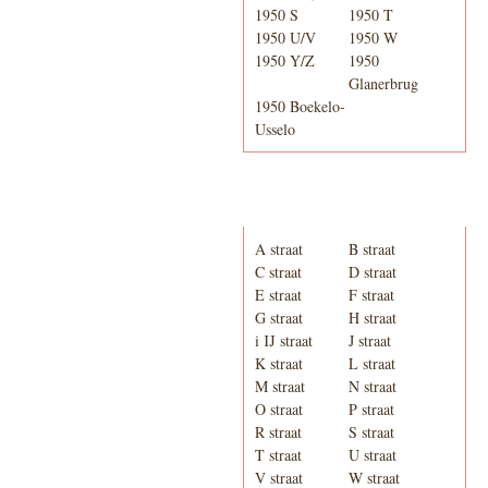
1950 S
1950 T
1950 U/V
1950 W
1950 Y/Z
1950
Glanerbrug
1950 Boekelo-
Usselo
Adresboek van Enschede
1939
A straat
B straat
C straat
D straat
E straat
F straat
G straat
H straat
i IJ straat
J straat
K straat
L straat
M straat
N straat
O straat
P straat
R straat
S straat
T straat
U straat
V straat
W straat