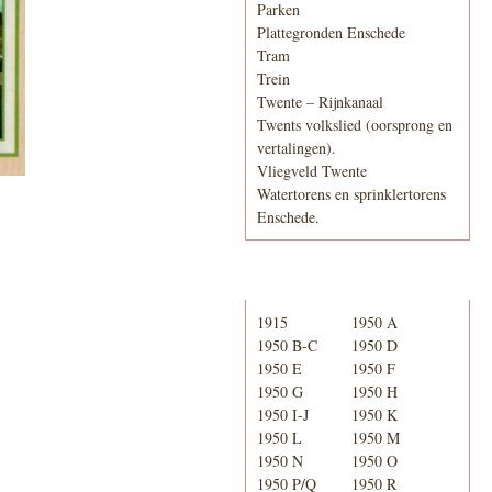
Parken
Plattegronden Enschede
Tram
Trein
Twente – Rijnkanaal
Twents volkslied (oorsprong en
vertalingen).
Vliegveld Twente
Watertorens en sprinklertorens
Enschede.
Telefoonboek
1915
1950 A
1950 B-C
1950 D
1950 E
1950 F
1950 G
1950 H
1950 I-J
1950 K
1950 L
1950 M
1950 N
1950 O
1950 P/Q
1950 R