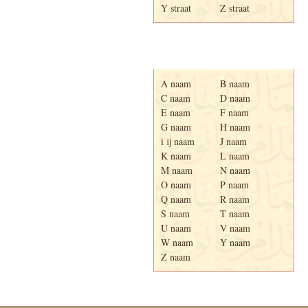
Y straat
Z straat
Adresboek van Enschede
1939
A naam
B naam
C naam
D naam
E naam
F naam
G naam
H naam
i ij naam
J naam
K naam
L naam
M naam
N naam
O naam
P naam
Q naam
R naam
S naam
T naam
U naam
V naam
W naam
Y naam
Z naam