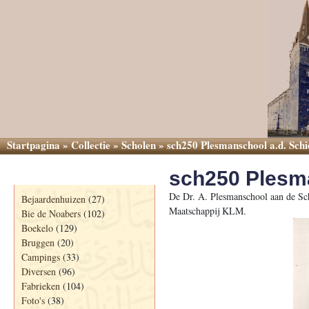
Startpagina
»
Collectie
»
Scholen
»
sch250 Plesmanschool a.d. Sch
sch250 Plesma
Categorieën
De Dr. A. Plesmanschool aan de Sch
Bejaardenhuizen
(27)
Maatschappij KLM.
Bie de Noabers
(102)
Boekelo
(129)
Bruggen
(20)
Campings
(33)
Diversen
(96)
Fabrieken
(104)
Foto's
(38)