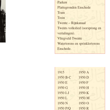
Parken
Plattegronden Enschede
Tram
Trein
Twente – Rijnkanaal
Twents volkslied (oorsprong en
vertalingen).
Vliegveld Twente
Watertorens en sprinklertorens
Enschede.
Telefoonboek
1915
1950 A
1950 B-C
1950 D
1950 E
1950 F
1950 G
1950 H
1950 I-J
1950 K
1950 L
1950 M
1950 N
1950 O
1950 P/Q
1950 R