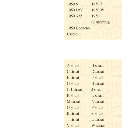
1950 S
1950 T
1950 U/V
1950 W
1950 Y/Z
1950
Glanerbrug
1950 Boekelo-
Usselo
Adresboek van Enschede
1939
A straat
B straat
C straat
D straat
E straat
F straat
G straat
H straat
i IJ straat
J straat
K straat
L straat
M straat
N straat
O straat
P straat
R straat
S straat
T straat
U straat
V straat
W straat