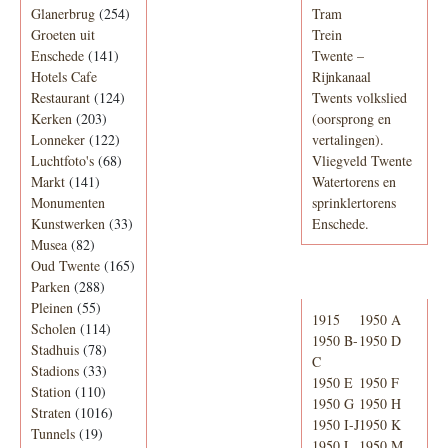
Glanerbrug
(254)
Tram
Groeten uit
Trein
Enschede
(141)
Twente –
Hotels Cafe
Rijnkanaal
Restaurant
(124)
Twents volkslied
Kerken
(203)
(oorsprong en
Lonneker
(122)
vertalingen).
Luchtfoto's
(68)
Vliegveld Twente
Markt
(141)
Watertorens en
Monumenten
sprinklertorens
Kunstwerken
(33)
Enschede.
Musea
(82)
Oud Twente
(165)
Telefoonboek
Parken
(288)
Pleinen
(55)
1915
1950 A
Scholen
(114)
1950 B-
1950 D
Stadhuis
(78)
C
Stadions
(33)
1950 E
1950 F
Station
(110)
1950 G
1950 H
Straten
(1016)
1950 I-J
1950 K
Tunnels
(19)
1950 L
1950 M