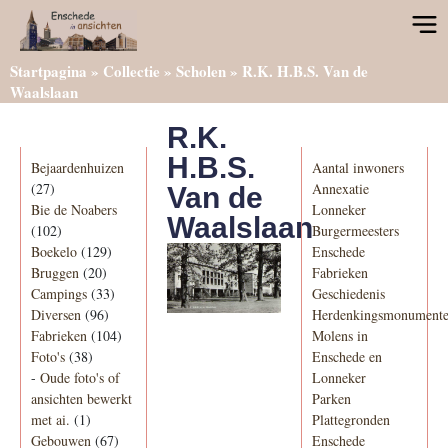
Startpagina
»
Collectie
»
Scholen
»
R.K. H.B.S. Van de
Waalslaan
R.K.
Categorieën
Informatie
H.B.S.
Bejaardenhuizen
Aantal inwoners
(27)
Annexatie
Van de
Bie de Noabers
Lonneker
Waalslaan
(102)
Burgermeesters
Boekelo
(129)
Enschede
Bruggen
(20)
Fabrieken
Campings
(33)
Geschiedenis
Diversen
(96)
Herdenkingsmonument
Fabrieken
(104)
Molens in
Foto's
(38)
Enschede en
-
Oude foto's of
Lonneker
ansichten bewerkt
Parken
met ai.
(1)
Plattegronden
Gebouwen
(67)
Enschede