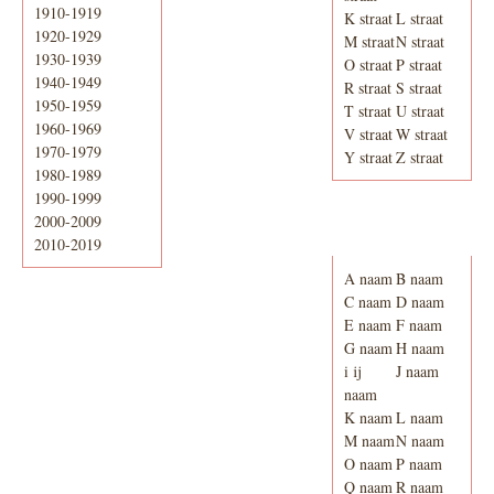
1910-1919
K straat
L straat
1920-1929
M straat
N straat
1930-1939
O straat
P straat
1940-1949
R straat
S straat
1950-1959
T straat
U straat
1960-1969
V straat
W straat
1970-1979
Y straat
Z straat
1980-1989
1990-1999
2000-2009
Adresboek van
Enschede 1939
2010-2019
A naam
B naam
C naam
D naam
E naam
F naam
G naam
H naam
i ij
J naam
naam
K naam
L naam
M naam
N naam
O naam
P naam
Q naam
R naam