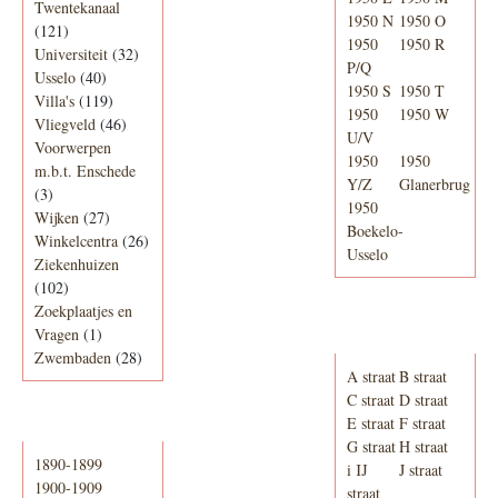
Twentekanaal
1950 N
1950 O
(121)
1950
1950 R
Universiteit
(32)
P/Q
Usselo
(40)
1950 S
1950 T
Villa's
(119)
1950
1950 W
Vliegveld
(46)
U/V
Voorwerpen
1950
1950
m.b.t. Enschede
Y/Z
Glanerbrug
(3)
1950
Wijken
(27)
Boekelo-
Winkelcentra
(26)
Usselo
Ziekenhuizen
(102)
Zoekplaatjes en
Adresboek van
Vragen
(1)
Enschede 1939
Zwembaden
(28)
A straat
B straat
C straat
D straat
E straat
F straat
Periode
G straat
H straat
1890-1899
i IJ
J straat
1900-1909
straat