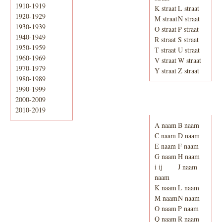
1910-1919
K straat
L straat
1920-1929
M straat
N straat
1930-1939
O straat
P straat
1940-1949
R straat
S straat
1950-1959
T straat
U straat
1960-1969
V straat
W straat
1970-1979
Y straat
Z straat
1980-1989
1990-1999
2000-2009
Adresboek van
Enschede 1939
2010-2019
A naam
B naam
C naam
D naam
E naam
F naam
G naam
H naam
i ij
J naam
naam
K naam
L naam
M naam
N naam
O naam
P naam
Q naam
R naam