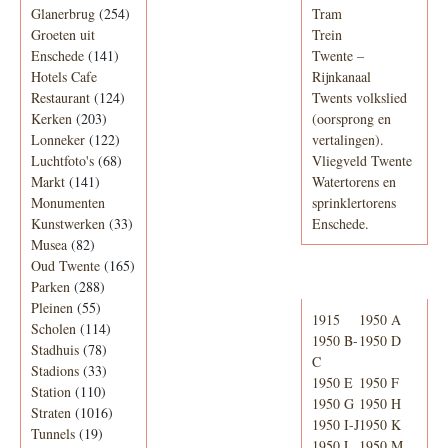
Glanerbrug
(254)
Tram
Groeten uit
Trein
Enschede
(141)
Twente –
Hotels Cafe
Rijnkanaal
Restaurant
(124)
Twents volkslied
Kerken
(203)
(oorsprong en
Lonneker
(122)
vertalingen).
Luchtfoto's
(68)
Vliegveld Twente
Markt
(141)
Watertorens en
Monumenten
sprinklertorens
Kunstwerken
(33)
Enschede.
Musea
(82)
Oud Twente
(165)
Telefoonboek
Parken
(288)
Pleinen
(55)
1915
1950 A
Scholen
(114)
1950 B-
1950 D
Stadhuis
(78)
C
Stadions
(33)
1950 E
1950 F
Station
(110)
1950 G
1950 H
Straten
(1016)
1950 I-J
1950 K
Tunnels
(19)
1950 L
1950 M