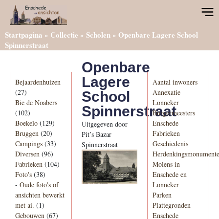
Startpagina
»
Collectie
»
Scholen
»
Openbare Lagere School
Spinnerstraat
Openbare
Categorieën
Informatie
Lagere
Bejaardenhuizen
Aantal inwoners
(27)
Annexatie
School
Bie de Noabers
Lonneker
Spinnerstraat
(102)
Burgermeesters
Boekelo
(129)
Enschede
Uitgegeven door
Bruggen
(20)
Fabrieken
Pit’s Bazar
Campings
(33)
Geschiedenis
Spinnerstraat
Diversen
(96)
Herdenkingsmonument
Fabrieken
(104)
Molens in
Foto's
(38)
Enschede en
-
Oude foto's of
Lonneker
ansichten bewerkt
Parken
met ai.
(1)
Plattegronden
Gebouwen
(67)
Enschede