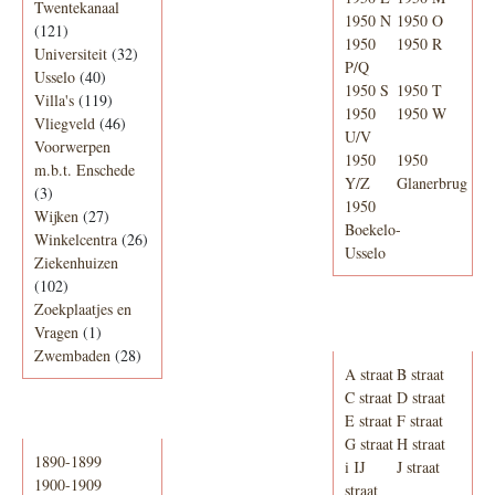
Twentekanaal
1950 N
1950 O
(121)
1950
1950 R
Universiteit
(32)
P/Q
Usselo
(40)
1950 S
1950 T
Villa's
(119)
1950
1950 W
Vliegveld
(46)
U/V
Voorwerpen
1950
1950
m.b.t. Enschede
Y/Z
Glanerbrug
(3)
1950
Wijken
(27)
Boekelo-
Winkelcentra
(26)
Usselo
Ziekenhuizen
(102)
Zoekplaatjes en
Adresboek van
Vragen
(1)
Enschede 1939
Zwembaden
(28)
A straat
B straat
C straat
D straat
E straat
F straat
Periode
G straat
H straat
1890-1899
i IJ
J straat
1900-1909
straat