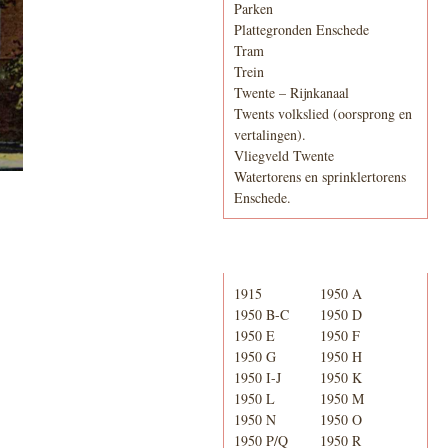
Parken
Plattegronden Enschede
Tram
Trein
Twente – Rijnkanaal
Twents volkslied (oorsprong en
vertalingen).
Vliegveld Twente
Watertorens en sprinklertorens
Enschede.
Telefoonboek
1915
1950 A
1950 B-C
1950 D
1950 E
1950 F
1950 G
1950 H
1950 I-J
1950 K
1950 L
1950 M
1950 N
1950 O
1950 P/Q
1950 R