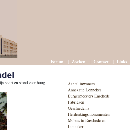
Forum
Zoeken
Contact
Links
ndel
Informatie
jn soort en stond zeer hoog
Aantal inwoners
Annexatie Lonneker
Burgermeesters Enschede
Fabrieken
Geschiedenis
Herdenkingsmonumenten
Molens in Enschede en
Lonneker