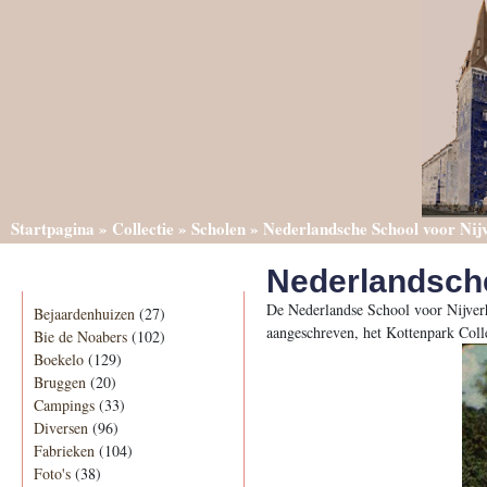
Startpagina
»
Collectie
»
Scholen
»
Nederlandsche School voor Nij
Nederlandsche
Categorieën
De Nederlandse School voor Nijverhe
Bejaardenhuizen
(27)
aangeschreven, het Kottenpark Colle
Bie de Noabers
(102)
Boekelo
(129)
Bruggen
(20)
Campings
(33)
Diversen
(96)
Fabrieken
(104)
Foto's
(38)