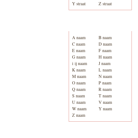
Y straat
Z straat
Adresboek van Enschede
1939
A naam
B naam
C naam
D naam
E naam
F naam
G naam
H naam
i ij naam
J naam
K naam
L naam
M naam
N naam
O naam
P naam
Q naam
R naam
S naam
T naam
U naam
V naam
W naam
Y naam
Z naam