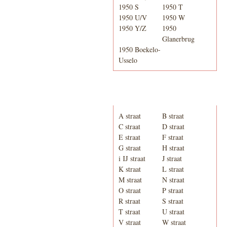
1950 S
1950 T
1950 U/V
1950 W
1950 Y/Z
1950
Glanerbrug
1950 Boekelo-
Usselo
Adresboek van Enschede
1939
A straat
B straat
C straat
D straat
E straat
F straat
G straat
H straat
i IJ straat
J straat
K straat
L straat
M straat
N straat
O straat
P straat
R straat
S straat
T straat
U straat
V straat
W straat