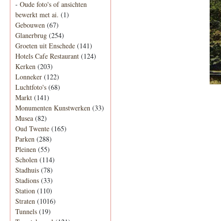
-
Oude foto's of ansichten
bewerkt met ai.
(1)
Gebouwen
(67)
Glanerbrug
(254)
Groeten uit Enschede
(141)
Hotels Cafe Restaurant
(124)
Kerken
(203)
Lonneker
(122)
Luchtfoto's
(68)
Markt
(141)
Monumenten Kunstwerken
(33)
Musea
(82)
Oud Twente
(165)
Parken
(288)
Pleinen
(55)
Scholen
(114)
Stadhuis
(78)
Stadions
(33)
Station
(110)
Straten
(1016)
Tunnels
(19)