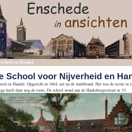
verheid en Handel
 School voor Nijverheid en Ha
id en Handel. Opgericht in 1864, net na de stadsbrand. Het was de eerste in zi
ge heeft daar nog de roots. De school stond aan de Haaksbergerstraat nr 33.