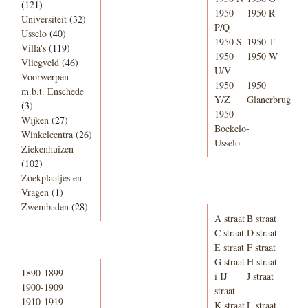
(121)
1950
1950 R
Universiteit
(32)
P/Q
Usselo
(40)
1950 S
1950 T
Villa's
(119)
1950
1950 W
Vliegveld
(46)
U/V
Voorwerpen
1950
1950
m.b.t. Enschede
Y/Z
Glanerbrug
(3)
1950
Wijken
(27)
Boekelo-
Winkelcentra
(26)
Usselo
Ziekenhuizen
(102)
Zoekplaatjes en
Adresboek van
Vragen
(1)
Enschede 1939
Zwembaden
(28)
A straat
B straat
C straat
D straat
E straat
F straat
Periode
G straat
H straat
1890-1899
i IJ
J straat
1900-1909
straat
1910-1919
K straat
L straat