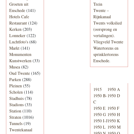
Groeten uit
Trein
Enschede
(141)
Twente –
Hotels Cafe
Rijnkanaal
Restaurant
(124)
Twents volkslied
Kerken
(203)
(oorsprong en
Lonneker
(122)
vertalingen).
Luchtfoto's
(68)
Vliegveld Twente
Markt
(141)
Watertorens en
Monumenten
sprinklertorens
Kunstwerken
(33)
Enschede.
Musea
(82)
Oud Twente
(165)
Telefoonboek
Parken
(288)
Pleinen
(55)
1915
1950 A
Scholen
(114)
1950 B-
1950 D
Stadhuis
(78)
C
Stadions
(33)
1950 E
1950 F
Station
(110)
1950 G
1950 H
Straten
(1016)
1950 I-J
1950 K
Tunnels
(19)
1950 L
1950 M
Twentekanaal
1950 N
1950 O