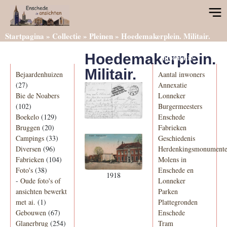
Startpagina
»
Collectie
»
Pleinen
»
Hoedemakerplein. Militair.
Hoedemakerplein.
Categorieën
Informatie
Militair.
Bejaardenhuizen
Aantal inwoners
(27)
Annexatie
Bie de Noabers
Lonneker
(102)
Burgermeesters
Boekelo
(129)
Enschede
Bruggen
(20)
Fabrieken
Campings
(33)
Geschiedenis
Diversen
(96)
Herdenkingsmonument
Fabrieken
(104)
Molens in
Foto's
(38)
Enschede en
1918
-
Oude foto's of
Lonneker
ansichten bewerkt
Parken
met ai.
(1)
Plattegronden
Gebouwen
(67)
Enschede
Glanerbrug
(254)
Tram