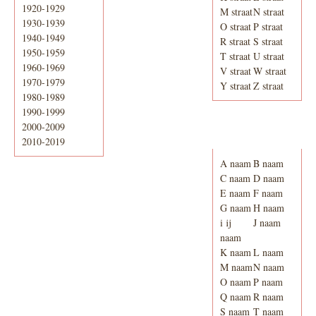
1920-1929
M straat
N straat
1930-1939
O straat
P straat
1940-1949
R straat
S straat
1950-1959
T straat
U straat
1960-1969
V straat
W straat
1970-1979
Y straat
Z straat
1980-1989
1990-1999
2000-2009
Adresboek van
Enschede 1939
2010-2019
A naam
B naam
C naam
D naam
E naam
F naam
G naam
H naam
i ij
J naam
naam
K naam
L naam
M naam
N naam
O naam
P naam
Q naam
R naam
S naam
T naam