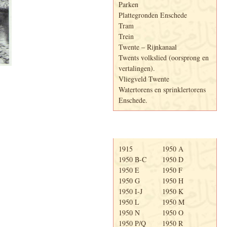
Parken
Plattegronden Enschede
Tram
Trein
Twente – Rijnkanaal
Twents volkslied (oorsprong en
vertalingen).
Vliegveld Twente
Watertorens en sprinklertorens
Enschede.
Telefoonboek
1915
1950 A
1950 B-C
1950 D
1950 E
1950 F
1950 G
1950 H
1950 I-J
1950 K
1950 L
1950 M
1950 N
1950 O
1950 P/Q
1950 R