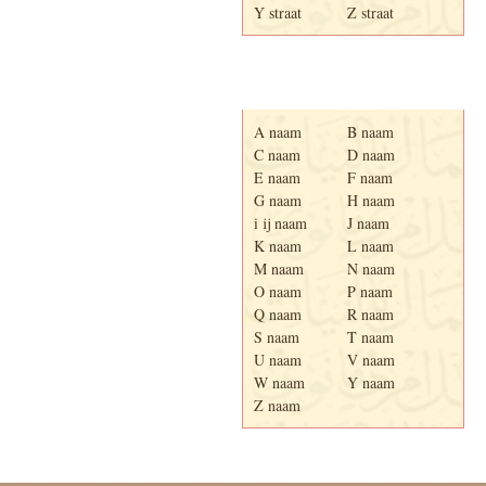
Y straat
Z straat
Adresboek van Enschede
1939
A naam
B naam
C naam
D naam
E naam
F naam
G naam
H naam
i ij naam
J naam
K naam
L naam
M naam
N naam
O naam
P naam
Q naam
R naam
S naam
T naam
U naam
V naam
W naam
Y naam
Z naam