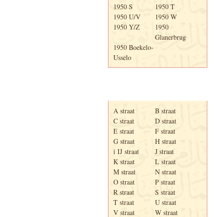
1950 S
1950 T
1950 U/V
1950 W
1950 Y/Z
1950
Glanerbrug
1950 Boekelo-
Usselo
Adresboek van Enschede
1939
A straat
B straat
C straat
D straat
E straat
F straat
G straat
H straat
i IJ straat
J straat
K straat
L straat
M straat
N straat
O straat
P straat
R straat
S straat
T straat
U straat
V straat
W straat