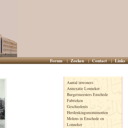
Forum
Zoeken
Contact
Links
Informatie
Aantal inwoners
Annexatie Lonneker
Burgermeesters Enschede
Fabrieken
Geschiedenis
Herdenkingsmonumenten
Molens in Enschede en
Lonneker