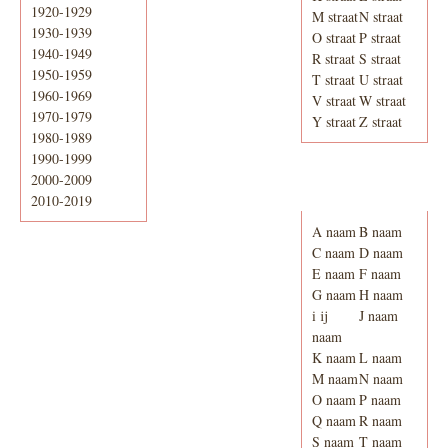
1920-1929
M straat
N straat
1930-1939
O straat
P straat
1940-1949
R straat
S straat
1950-1959
T straat
U straat
1960-1969
V straat
W straat
1970-1979
Y straat
Z straat
1980-1989
1990-1999
2000-2009
Adresboek van
Enschede 1939
2010-2019
A naam
B naam
C naam
D naam
E naam
F naam
G naam
H naam
i ij
J naam
naam
K naam
L naam
M naam
N naam
O naam
P naam
Q naam
R naam
S naam
T naam