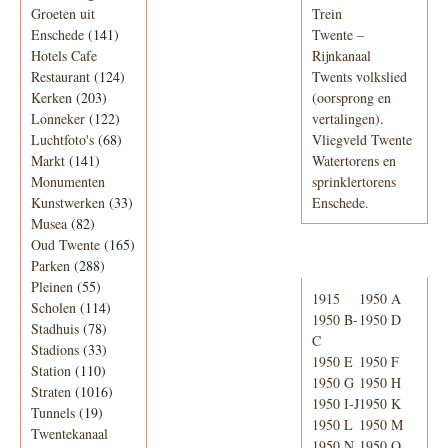
Groeten uit
Trein
Enschede
(141)
Twente –
Hotels Cafe
Rijnkanaal
Restaurant
(124)
Twents volkslied
Kerken
(203)
(oorsprong en
Lonneker
(122)
vertalingen).
Luchtfoto's
(68)
Vliegveld Twente
Markt
(141)
Watertorens en
Monumenten
sprinklertorens
Kunstwerken
(33)
Enschede.
Musea
(82)
Oud Twente
(165)
Telefoonboek
Parken
(288)
Pleinen
(55)
1915
1950 A
Scholen
(114)
1950 B-
1950 D
Stadhuis
(78)
C
Stadions
(33)
1950 E
1950 F
Station
(110)
1950 G
1950 H
Straten
(1016)
1950 I-J
1950 K
Tunnels
(19)
1950 L
1950 M
Twentekanaal
1950 N
1950 O