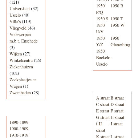
(121)
1950
1950 R
Universiteit
(32)
P/Q
Usselo
(40)
1950 S
1950 T
Villa's
(119)
1950
1950 W
Vliegveld
(46)
U/V
Voorwerpen
1950
1950
m.b.t. Enschede
Y/Z
Glanerbrug
(3)
1950
Wijken
(27)
Boekelo-
Winkelcentra
(26)
Usselo
Ziekenhuizen
(102)
Zoekplaatjes en
Adresboek van
Vragen
(1)
Enschede 1939
Zwembaden
(28)
A straat
B straat
C straat
D straat
E straat
F straat
Periode
G straat
H straat
1890-1899
i IJ
J straat
1900-1909
straat
1910-1919
K straat
L straat