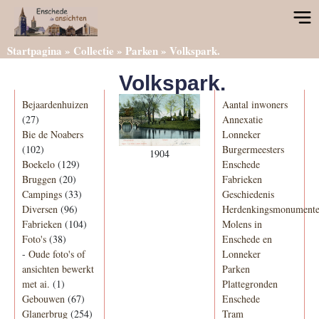
Startpagina
»
Collectie
»
Parken
»
Volkspark.
Volkspark.
Categorieën
Informatie
Bejaardenhuizen
Aantal inwoners
(27)
Annexatie
Bie de Noabers
Lonneker
(102)
Burgermeesters
1904
Boekelo
(129)
Enschede
Bruggen
(20)
Fabrieken
Campings
(33)
Geschiedenis
Diversen
(96)
Herdenkingsmonument
Fabrieken
(104)
Molens in
Foto's
(38)
Enschede en
-
Oude foto's of
Lonneker
ansichten bewerkt
Parken
met ai.
(1)
Plattegronden
Gebouwen
(67)
Enschede
Glanerbrug
(254)
Tram