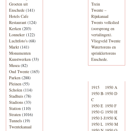
Groeten uit
Trein
Enschede
(141)
Twente –
Hotels Cafe
Rijnkanaal
Restaurant
(124)
Twents volkslied
Kerken
(203)
(oorsprong en
Lonneker
(122)
vertalingen).
Luchtfoto's
(68)
Vliegveld Twente
Markt
(141)
Watertorens en
Monumenten
sprinklertorens
Kunstwerken
(33)
Enschede.
Musea
(82)
Oud Twente
(165)
Telefoonboek
Parken
(288)
Pleinen
(55)
1915
1950 A
Scholen
(114)
1950 B-
1950 D
Stadhuis
(78)
C
Stadions
(33)
1950 E
1950 F
Station
(110)
1950 G
1950 H
Straten
(1016)
1950 I-J
1950 K
Tunnels
(19)
1950 L
1950 M
Twentekanaal
1950 N
1950 O