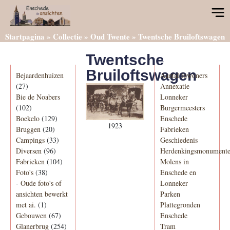
Startpagina
»
Collectie
»
Oud Twente
»
Twentsche Bruiloftswagen
Twentsche
Categorieën
Informatie
Bruiloftswagen
Bejaardenhuizen
Aantal inwoners
(27)
Annexatie
Bie de Noabers
Lonneker
(102)
Burgermeesters
Boekelo
(129)
Enschede
1923
Bruggen
(20)
Fabrieken
Campings
(33)
Geschiedenis
Diversen
(96)
Herdenkingsmonument
Fabrieken
(104)
Molens in
Foto's
(38)
Enschede en
-
Oude foto's of
Lonneker
ansichten bewerkt
Parken
met ai.
(1)
Plattegronden
Gebouwen
(67)
Enschede
Glanerbrug
(254)
Tram