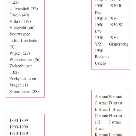
(121)
1950
1950 R
Universiteit
(32)
P/Q
Usselo
(40)
1950 S
1950 T
Villa's
(119)
1950
1950 W
Vliegveld
(46)
U/V
Voorwerpen
1950
1950
m.b.t. Enschede
Y/Z
Glanerbrug
(3)
1950
Wijken
(27)
Boekelo-
Winkelcentra
(26)
Usselo
Ziekenhuizen
(102)
Zoekplaatjes en
Adresboek van
Vragen
(1)
Enschede 1939
Zwembaden
(28)
A straat
B straat
C straat
D straat
E straat
F straat
Periode
G straat
H straat
1890-1899
i IJ
J straat
1900-1909
straat
1910-1919
K straat
L straat