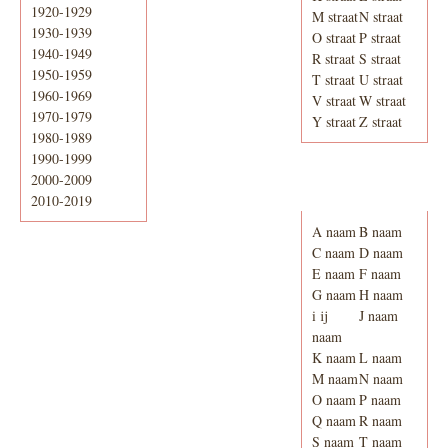
1920-1929
M straat
N straat
1930-1939
O straat
P straat
1940-1949
R straat
S straat
1950-1959
T straat
U straat
1960-1969
V straat
W straat
1970-1979
Y straat
Z straat
1980-1989
1990-1999
2000-2009
Adresboek van
Enschede 1939
2010-2019
A naam
B naam
C naam
D naam
E naam
F naam
G naam
H naam
i ij
J naam
naam
K naam
L naam
M naam
N naam
O naam
P naam
Q naam
R naam
S naam
T naam