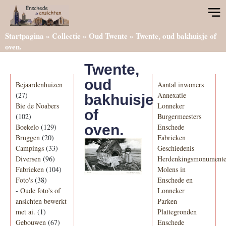
Startpagina
»
Collectie
»
Oud Twente
»
Twente, oud bakhuisje of
oven.
Twente,
Categorieën
Informatie
oud
Bejaardenhuizen
Aantal inwoners
(27)
Annexatie
bakhuisje
Bie de Noabers
Lonneker
of
(102)
Burgermeesters
oven.
Boekelo
(129)
Enschede
Bruggen
(20)
Fabrieken
Campings
(33)
Geschiedenis
Diversen
(96)
Herdenkingsmonument
Fabrieken
(104)
Molens in
Foto's
(38)
Enschede en
-
Oude foto's of
Lonneker
ansichten bewerkt
Parken
met ai.
(1)
Plattegronden
Gebouwen
(67)
Enschede