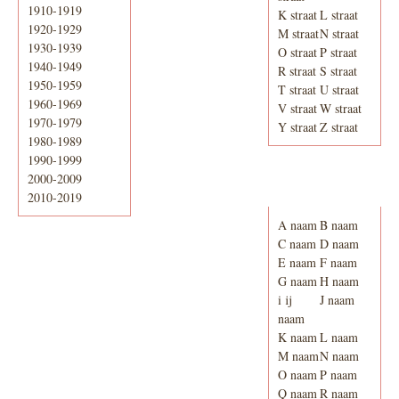
1910-1919
K straat
L straat
1920-1929
M straat
N straat
1930-1939
O straat
P straat
1940-1949
R straat
S straat
1950-1959
T straat
U straat
1960-1969
V straat
W straat
1970-1979
Y straat
Z straat
1980-1989
1990-1999
2000-2009
Adresboek van
Enschede 1939
2010-2019
A naam
B naam
C naam
D naam
E naam
F naam
G naam
H naam
i ij
J naam
naam
K naam
L naam
M naam
N naam
O naam
P naam
Q naam
R naam