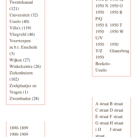
Twentekanaal
1950 N
1950 O
(121)
1950
1950 R
Universiteit
(32)
P/Q
Usselo
(40)
1950 S
1950 T
Villa's
(119)
1950
1950 W
Vliegveld
(46)
U/V
Voorwerpen
1950
1950
m.b.t. Enschede
Y/Z
Glanerbrug
(3)
1950
Wijken
(27)
Boekelo-
Winkelcentra
(26)
Usselo
Ziekenhuizen
(102)
Zoekplaatjes en
Adresboek van
Vragen
(1)
Enschede 1939
Zwembaden
(28)
A straat
B straat
C straat
D straat
E straat
F straat
Periode
G straat
H straat
1890-1899
i IJ
J straat
1900-1909
straat