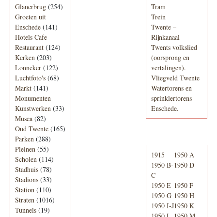
Glanerbrug
(254)
Tram
Groeten uit
Trein
Enschede
(141)
Twente –
Hotels Cafe
Rijnkanaal
Restaurant
(124)
Twents volkslied
Kerken
(203)
(oorsprong en
Lonneker
(122)
vertalingen).
Luchtfoto's
(68)
Vliegveld Twente
Markt
(141)
Watertorens en
Monumenten
sprinklertorens
Kunstwerken
(33)
Enschede.
Musea
(82)
Oud Twente
(165)
Telefoonboek
Parken
(288)
Pleinen
(55)
1915
1950 A
Scholen
(114)
1950 B-
1950 D
Stadhuis
(78)
C
Stadions
(33)
1950 E
1950 F
Station
(110)
1950 G
1950 H
Straten
(1016)
1950 I-J
1950 K
Tunnels
(19)
1950 L
1950 M