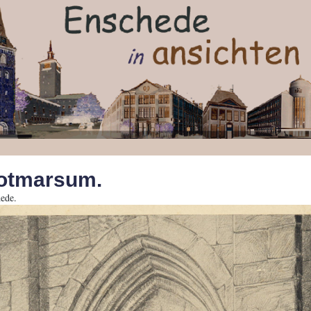
otmarsum.
ede.