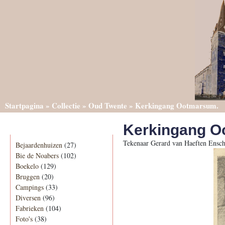
Startpagina
»
Collectie
»
Oud Twente
»
Kerkingang Ootmarsum.
Kerkingang O
Categorieën
Tekenaar Gerard van Haeften Ensch
Bejaardenhuizen
(27)
Bie de Noabers
(102)
Boekelo
(129)
Bruggen
(20)
Campings
(33)
Diversen
(96)
Fabrieken
(104)
Foto's
(38)