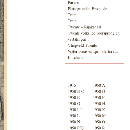
Parken
Plattegronden Enschede
Tram
Trein
Twente – Rijnkanaal
Twents volkslied (oorsprong en
vertalingen).
Vliegveld Twente
Watertorens en sprinklertorens
Enschede.
Telefoonboek
1915
1950 A
1950 B-C
1950 D
1950 E
1950 F
1950 G
1950 H
1950 I-J
1950 K
1950 L
1950 M
1950 N
1950 O
1950 P/Q
1950 R