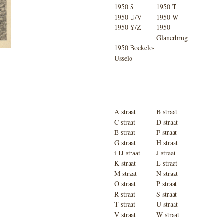
1950 S
1950 T
1950 U/V
1950 W
1950 Y/Z
1950
Glanerbrug
1950 Boekelo-
Usselo
Adresboek van Enschede
1939
A straat
B straat
C straat
D straat
E straat
F straat
G straat
H straat
i IJ straat
J straat
K straat
L straat
M straat
N straat
O straat
P straat
R straat
S straat
T straat
U straat
V straat
W straat