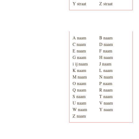
Y straat
Z straat
Adresboek van Enschede
1939
A naam
B naam
C naam
D naam
E naam
F naam
G naam
H naam
i ij naam
J naam
K naam
L naam
M naam
N naam
O naam
P naam
Q naam
R naam
S naam
T naam
U naam
V naam
W naam
Y naam
Z naam