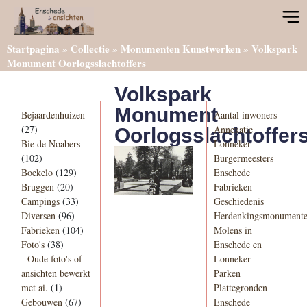
Startpagina
»
Collectie
»
Monumenten Kunstwerken
»
Volkspark
Monument Oorlogsslachtoffers
Volkspark
Categorieën
Informatie
Monument
Bejaardenhuizen
Aantal inwoners
(27)
Annexatie
Oorlogsslachtoffer
Bie de Noabers
Lonneker
(102)
Burgermeesters
Boekelo
(129)
Enschede
Bruggen
(20)
Fabrieken
Campings
(33)
Geschiedenis
Diversen
(96)
Herdenkingsmonument
Fabrieken
(104)
Molens in
Foto's
(38)
Enschede en
-
Oude foto's of
Lonneker
ansichten bewerkt
Parken
met ai.
(1)
Plattegronden
Gebouwen
(67)
Enschede