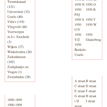
Twentekanaal
1950 N
1950 O
(121)
1950
1950 R
Universiteit
(32)
P/Q
Usselo
(40)
1950 S
1950 T
Villa's
(119)
1950
1950 W
Vliegveld
(46)
U/V
Voorwerpen
1950
1950
m.b.t. Enschede
Y/Z
Glanerbrug
(3)
1950
Wijken
(27)
Boekelo-
Winkelcentra
(26)
Usselo
Ziekenhuizen
(102)
Zoekplaatjes en
Adresboek van
Vragen
(1)
Enschede 1939
Zwembaden
(28)
A straat
B straat
C straat
D straat
E straat
F straat
Periode
G straat
H straat
1890-1899
i IJ
J straat
1900-1909
straat