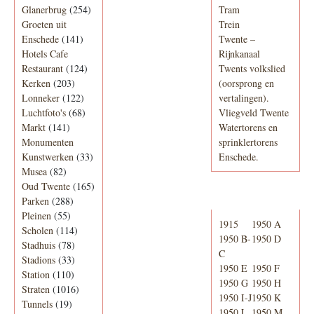
Glanerbrug
(254)
Tram
Groeten uit
Trein
Enschede
(141)
Twente –
Hotels Cafe
Rijnkanaal
Restaurant
(124)
Twents volkslied
Kerken
(203)
(oorsprong en
Lonneker
(122)
vertalingen).
Luchtfoto's
(68)
Vliegveld Twente
Markt
(141)
Watertorens en
Monumenten
sprinklertorens
Kunstwerken
(33)
Enschede.
Musea
(82)
Oud Twente
(165)
Telefoonboek
Parken
(288)
Pleinen
(55)
1915
1950 A
Scholen
(114)
1950 B-
1950 D
Stadhuis
(78)
C
Stadions
(33)
1950 E
1950 F
Station
(110)
1950 G
1950 H
Straten
(1016)
1950 I-J
1950 K
Tunnels
(19)
1950 L
1950 M