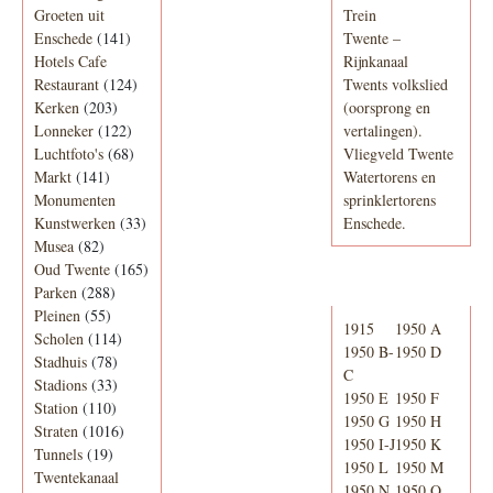
Groeten uit
Trein
Enschede
(141)
Twente –
Hotels Cafe
Rijnkanaal
Restaurant
(124)
Twents volkslied
Kerken
(203)
(oorsprong en
Lonneker
(122)
vertalingen).
Luchtfoto's
(68)
Vliegveld Twente
Markt
(141)
Watertorens en
Monumenten
sprinklertorens
Kunstwerken
(33)
Enschede.
Musea
(82)
Oud Twente
(165)
Telefoonboek
Parken
(288)
Pleinen
(55)
1915
1950 A
Scholen
(114)
1950 B-
1950 D
Stadhuis
(78)
C
Stadions
(33)
1950 E
1950 F
Station
(110)
1950 G
1950 H
Straten
(1016)
1950 I-J
1950 K
Tunnels
(19)
1950 L
1950 M
Twentekanaal
1950 N
1950 O