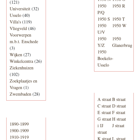
(121)
1950
1950 R
Universiteit
(32)
P/Q
Usselo
(40)
1950 S
1950 T
Villa's
(119)
1950
1950 W
Vliegveld
(46)
U/V
Voorwerpen
1950
1950
m.b.t. Enschede
Y/Z
Glanerbrug
(3)
1950
Wijken
(27)
Boekelo-
Winkelcentra
(26)
Usselo
Ziekenhuizen
(102)
Zoekplaatjes en
Adresboek van
Vragen
(1)
Enschede 1939
Zwembaden
(28)
A straat
B straat
C straat
D straat
E straat
F straat
Periode
G straat
H straat
1890-1899
i IJ
J straat
1900-1909
straat
1910-1919
K straat
L straat