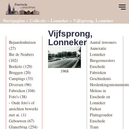
Startpagina
»
Collectie
»
Lonneker
»
Vijfsprong, Lonneker
Vijfsprong,
Categorieën
Informatie
Lonneker
Bejaardenhuizen
Aantal inwoners
(27)
Annexatie
Bie de Noabers
Lonneker
(102)
Burgermeesters
Boekelo
(129)
Enschede
1968
Bruggen
(20)
Fabrieken
Campings
(33)
Geschiedenis
Diversen
(96)
Herdenkingsmonument
Fabrieken
(104)
Molens in
Foto's
(38)
Enschede en
-
Oude foto's of
Lonneker
ansichten bewerkt
Parken
met ai.
(1)
Plattegronden
Gebouwen
(67)
Enschede
Glanerbrug
(254)
Tram