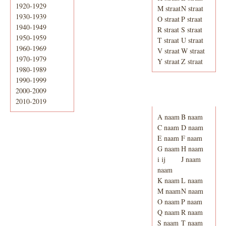
1920-1929
M straat
N straat
1930-1939
O straat
P straat
1940-1949
R straat
S straat
1950-1959
T straat
U straat
1960-1969
V straat
W straat
1970-1979
Y straat
Z straat
1980-1989
1990-1999
2000-2009
Adresboek van
Enschede 1939
2010-2019
A naam
B naam
C naam
D naam
E naam
F naam
G naam
H naam
i ij
J naam
naam
K naam
L naam
M naam
N naam
O naam
P naam
Q naam
R naam
S naam
T naam