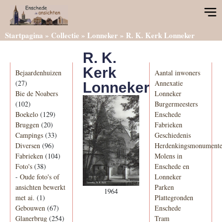
Startpagina
»
Collectie
»
Lonneker
»
R. K. Kerk Lonneker
R. K.
Categorieën
Informatie
Kerk
Bejaardenhuizen
Aantal inwoners
(27)
Annexatie
Lonneker
Bie de Noabers
Lonneker
(102)
Burgermeesters
Boekelo
(129)
Enschede
Bruggen
(20)
Fabrieken
Campings
(33)
Geschiedenis
Diversen
(96)
Herdenkingsmonument
Fabrieken
(104)
Molens in
Foto's
(38)
Enschede en
-
Oude foto's of
Lonneker
ansichten bewerkt
Parken
1964
met ai.
(1)
Plattegronden
Gebouwen
(67)
Enschede
Glanerbrug
(254)
Tram