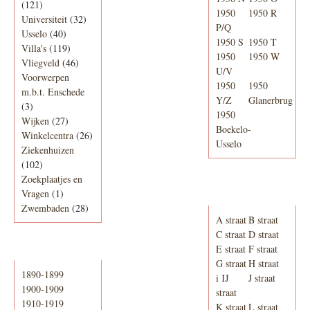
(121)
1950
1950 R
Universiteit
(32)
P/Q
Usselo
(40)
1950 S
1950 T
Villa's
(119)
1950
1950 W
Vliegveld
(46)
U/V
Voorwerpen
1950
1950
m.b.t. Enschede
Y/Z
Glanerbrug
(3)
1950
Wijken
(27)
Boekelo-
Winkelcentra
(26)
Usselo
Ziekenhuizen
(102)
Zoekplaatjes en
Adresboek van
Vragen
(1)
Enschede 1939
Zwembaden
(28)
A straat
B straat
C straat
D straat
E straat
F straat
Periode
G straat
H straat
1890-1899
i IJ
J straat
1900-1909
straat
1910-1919
K straat
L straat