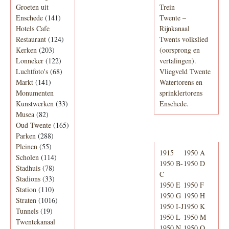
Groeten uit
Trein
Enschede
(141)
Twente –
Hotels Cafe
Rijnkanaal
Restaurant
(124)
Twents volkslied
Kerken
(203)
(oorsprong en
Lonneker
(122)
vertalingen).
Luchtfoto's
(68)
Vliegveld Twente
Markt
(141)
Watertorens en
Monumenten
sprinklertorens
Kunstwerken
(33)
Enschede.
Musea
(82)
Oud Twente
(165)
Telefoonboek
Parken
(288)
Pleinen
(55)
1915
1950 A
Scholen
(114)
1950 B-
1950 D
Stadhuis
(78)
C
Stadions
(33)
1950 E
1950 F
Station
(110)
1950 G
1950 H
Straten
(1016)
1950 I-J
1950 K
Tunnels
(19)
1950 L
1950 M
Twentekanaal
1950 N
1950 O