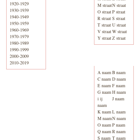
1920-1929
M straat
N straat
1930-1939
O straat
P straat
1940-1949
R straat
S straat
1950-1959
T straat
U straat
1960-1969
V straat
W straat
1970-1979
Y straat
Z straat
1980-1989
1990-1999
2000-2009
Adresboek van
Enschede 1939
2010-2019
A naam
B naam
C naam
D naam
E naam
F naam
G naam
H naam
i ij
J naam
naam
K naam
L naam
M naam
N naam
O naam
P naam
Q naam
R naam
S naam
T naam