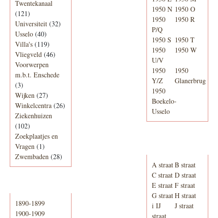
Twentekanaal
1950 N
1950 O
(121)
1950
1950 R
Universiteit
(32)
P/Q
Usselo
(40)
1950 S
1950 T
Villa's
(119)
1950
1950 W
Vliegveld
(46)
U/V
Voorwerpen
1950
1950
m.b.t. Enschede
Y/Z
Glanerbrug
(3)
1950
Wijken
(27)
Boekelo-
Winkelcentra
(26)
Usselo
Ziekenhuizen
(102)
Zoekplaatjes en
Adresboek van
Vragen
(1)
Enschede 1939
Zwembaden
(28)
A straat
B straat
C straat
D straat
E straat
F straat
Periode
G straat
H straat
1890-1899
i IJ
J straat
1900-1909
straat