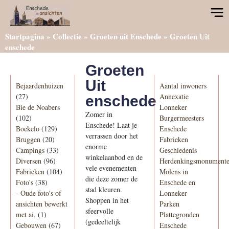
Startpagina
»
Collectie
»
Groeten uit Enschede
»
Groeten Uit
enschede
Groeten
Categorieën
Informatie
Uit
Bejaardenhuizen
Aantal inwoners
(27)
Annexatie
enschede
Bie de Noabers
Lonneker
Zomer in
(102)
Burgermeesters
Enschede! Laat je
Boekelo
(129)
Enschede
verrassen door het
Bruggen
(20)
Fabrieken
enorme
Campings
(33)
Geschiedenis
winkelaanbod en de
Diversen
(96)
Herdenkingsmonument
vele evenementen
Fabrieken
(104)
Molens in
die deze zomer de
Foto's
(38)
Enschede en
stad kleuren.
-
Oude foto's of
Lonneker
Shoppen in het
ansichten bewerkt
Parken
sfeervolle
met ai.
(1)
Plattegronden
(gedeeltelijk
Gebouwen
(67)
Enschede