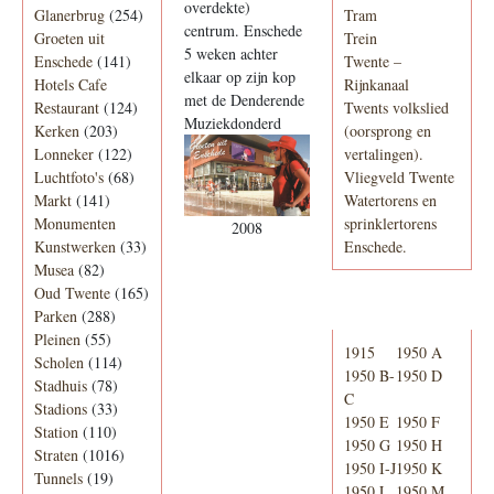
overdekte)
Glanerbrug
(254)
Tram
centrum. Enschede
Groeten uit
Trein
5 weken achter
Enschede
(141)
Twente –
elkaar op zijn kop
Hotels Cafe
Rijnkanaal
met de Denderende
Restaurant
(124)
Twents volkslied
Muziekdonderd
Kerken
(203)
(oorsprong en
Lonneker
(122)
vertalingen).
Luchtfoto's
(68)
Vliegveld Twente
Markt
(141)
Watertorens en
Monumenten
sprinklertorens
2008
Kunstwerken
(33)
Enschede.
Musea
(82)
Oud Twente
(165)
Telefoonboek
Parken
(288)
Pleinen
(55)
1915
1950 A
Scholen
(114)
1950 B-
1950 D
Stadhuis
(78)
C
Stadions
(33)
1950 E
1950 F
Station
(110)
1950 G
1950 H
Straten
(1016)
1950 I-J
1950 K
Tunnels
(19)
1950 L
1950 M