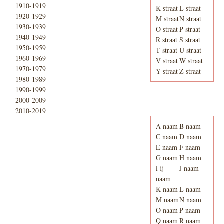
1910-1919
K straat
L straat
1920-1929
M straat
N straat
1930-1939
O straat
P straat
1940-1949
R straat
S straat
1950-1959
T straat
U straat
1960-1969
V straat
W straat
1970-1979
Y straat
Z straat
1980-1989
1990-1999
2000-2009
Adresboek van
Enschede 1939
2010-2019
A naam
B naam
C naam
D naam
E naam
F naam
G naam
H naam
i ij
J naam
naam
K naam
L naam
M naam
N naam
O naam
P naam
Q naam
R naam