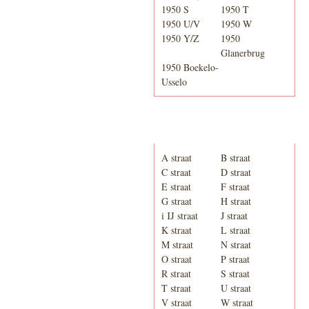
1950 S
1950 T
1950 U/V
1950 W
1950 Y/Z
1950
Glanerbrug
1950 Boekelo-
Usselo
Adresboek van Enschede
1939
A straat
B straat
C straat
D straat
E straat
F straat
G straat
H straat
i IJ straat
J straat
K straat
L straat
M straat
N straat
O straat
P straat
R straat
S straat
T straat
U straat
V straat
W straat