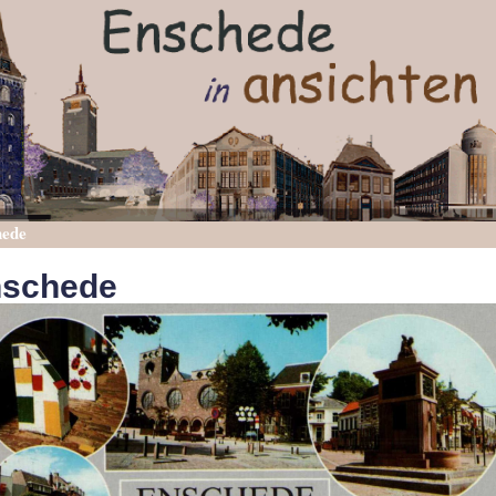
hede
nschede