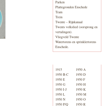
Parken
Plattegronden Enschede
Tram
Trein
Twente – Rijnkanaal
Twents volkslied (oorsprong en
vertalingen).
Vliegveld Twente
Watertorens en sprinklertorens
Enschede.
Telefoonboek
1915
1950 A
1950 B-C
1950 D
1950 E
1950 F
1950 G
1950 H
1950 I-J
1950 K
1950 L
1950 M
1950 N
1950 O
1950 P/Q
1950 R