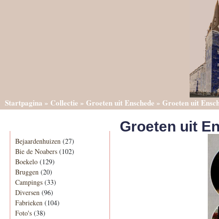
Startpagina
»
Collectie
»
Groeten uit Enschede
»
Groeten uit Ensc
Groeten uit E
Categorieën
Bejaardenhuizen
(27)
Bie de Noabers
(102)
Boekelo
(129)
Bruggen
(20)
Campings
(33)
Diversen
(96)
Fabrieken
(104)
Foto's
(38)