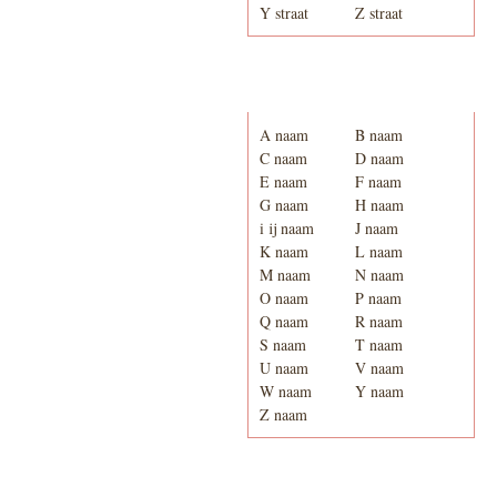
Y straat
Z straat
Adresboek van Enschede
1939
A naam
B naam
C naam
D naam
E naam
F naam
G naam
H naam
i ij naam
J naam
K naam
L naam
M naam
N naam
O naam
P naam
Q naam
R naam
S naam
T naam
U naam
V naam
W naam
Y naam
Z naam