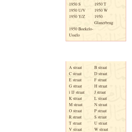
1950 S
1950 T
1950 U/V
1950 W
1950 Y/Z
1950
Glanerbrug
1950 Boekelo-
Usselo
Adresboek van Enschede
1939
A straat
B straat
C straat
D straat
E straat
F straat
G straat
H straat
i IJ straat
J straat
K straat
L straat
M straat
N straat
O straat
P straat
R straat
S straat
T straat
U straat
V straat
W straat