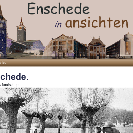
de.
schede.
s landschap.