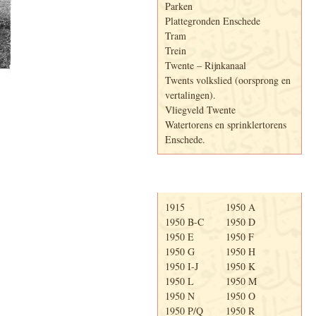
Parken
Plattegronden Enschede
Tram
Trein
Twente – Rijnkanaal
Twents volkslied (oorsprong en
vertalingen).
Vliegveld Twente
Watertorens en sprinklertorens
Enschede.
Telefoonboek
1915
1950 A
1950 B-C
1950 D
1950 E
1950 F
1950 G
1950 H
1950 I-J
1950 K
1950 L
1950 M
1950 N
1950 O
1950 P/Q
1950 R