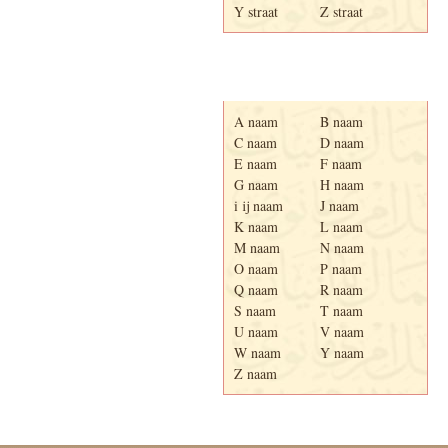
Y straat
Z straat
Adresboek van Enschede
1939
A naam
B naam
C naam
D naam
E naam
F naam
G naam
H naam
i ij naam
J naam
K naam
L naam
M naam
N naam
O naam
P naam
Q naam
R naam
S naam
T naam
U naam
V naam
W naam
Y naam
Z naam