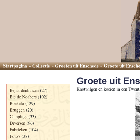
Startpagina
»
Collectie
»
Groeten uit Enschede
»
Groete uit Ensche
Groete uit En
Categorieën
Knotwilgen en koeien in een Twent
Bejaardenhuizen
(27)
Bie de Noabers
(102)
Boekelo
(129)
Bruggen
(20)
Campings
(33)
Diversen
(96)
Fabrieken
(104)
Foto's
(38)