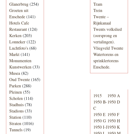
Glanerbrug
(254)
Tram
Groeten uit
Trein
Enschede
(141)
Twente –
Hotels Cafe
Rijnkanaal
Restaurant
(124)
Twents volkslied
Kerken
(203)
(oorsprong en
Lonneker
(122)
vertalingen).
Luchtfoto's
(68)
Vliegveld Twente
Markt
(141)
Watertorens en
Monumenten
sprinklertorens
Kunstwerken
(33)
Enschede.
Musea
(82)
Oud Twente
(165)
Telefoonboek
Parken
(288)
Pleinen
(55)
1915
1950 A
Scholen
(114)
1950 B-
1950 D
Stadhuis
(78)
C
Stadions
(33)
1950 E
1950 F
Station
(110)
1950 G
1950 H
Straten
(1016)
1950 I-J
1950 K
Tunnels
(19)
1950 L
1950 M