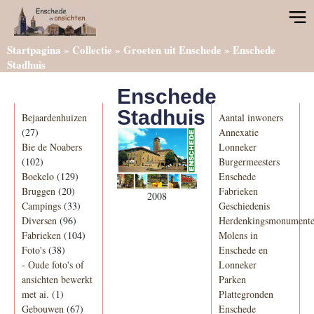
Startpagina
»
Collectie
»
Groeten uit Enschede
»
Enschede
Stadhuis
Enschede
Categorieën
Informatie
Stadhuis
Bejaardenhuizen
Aantal inwoners
(27)
Annexatie
Bie de Noabers
Lonneker
(102)
Burgermeesters
Boekelo
(129)
Enschede
Bruggen
(20)
Fabrieken
2008
Campings
(33)
Geschiedenis
Diversen
(96)
Herdenkingsmonument
Fabrieken
(104)
Molens in
Foto's
(38)
Enschede en
-
Oude foto's of
Lonneker
ansichten bewerkt
Parken
met ai.
(1)
Plattegronden
Gebouwen
(67)
Enschede