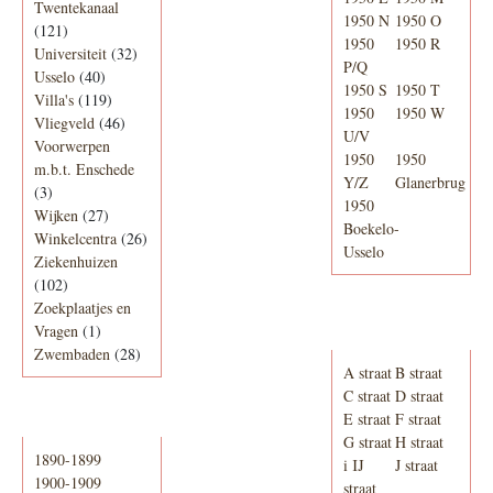
Twentekanaal
1950 N
1950 O
(121)
1950
1950 R
Universiteit
(32)
P/Q
Usselo
(40)
1950 S
1950 T
Villa's
(119)
1950
1950 W
Vliegveld
(46)
U/V
Voorwerpen
1950
1950
m.b.t. Enschede
Y/Z
Glanerbrug
(3)
1950
Wijken
(27)
Boekelo-
Winkelcentra
(26)
Usselo
Ziekenhuizen
(102)
Zoekplaatjes en
Adresboek van
Vragen
(1)
Enschede 1939
Zwembaden
(28)
A straat
B straat
C straat
D straat
E straat
F straat
Periode
G straat
H straat
1890-1899
i IJ
J straat
1900-1909
straat