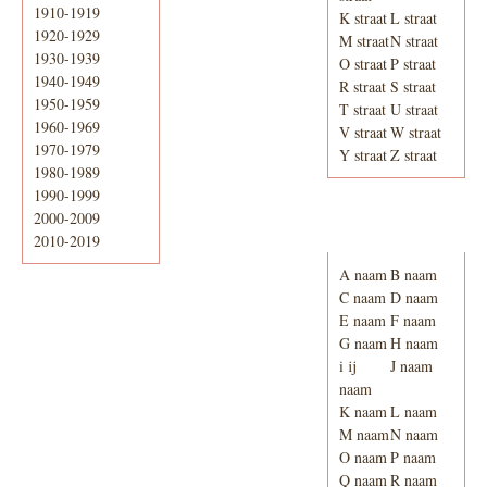
1910-1919
K straat
L straat
1920-1929
M straat
N straat
1930-1939
O straat
P straat
1940-1949
R straat
S straat
1950-1959
T straat
U straat
1960-1969
V straat
W straat
1970-1979
Y straat
Z straat
1980-1989
1990-1999
2000-2009
Adresboek van
Enschede 1939
2010-2019
A naam
B naam
C naam
D naam
E naam
F naam
G naam
H naam
i ij
J naam
naam
K naam
L naam
M naam
N naam
O naam
P naam
Q naam
R naam