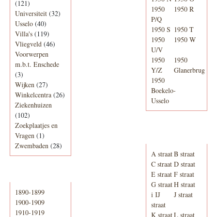
(121)
1950
1950 R
Universiteit
(32)
P/Q
Usselo
(40)
1950 S
1950 T
Villa's
(119)
1950
1950 W
Vliegveld
(46)
U/V
Voorwerpen
1950
1950
m.b.t. Enschede
Y/Z
Glanerbrug
(3)
1950
Wijken
(27)
Boekelo-
Winkelcentra
(26)
Usselo
Ziekenhuizen
(102)
Zoekplaatjes en
Adresboek van
Vragen
(1)
Enschede 1939
Zwembaden
(28)
A straat
B straat
C straat
D straat
E straat
F straat
Periode
G straat
H straat
1890-1899
i IJ
J straat
1900-1909
straat
1910-1919
K straat
L straat