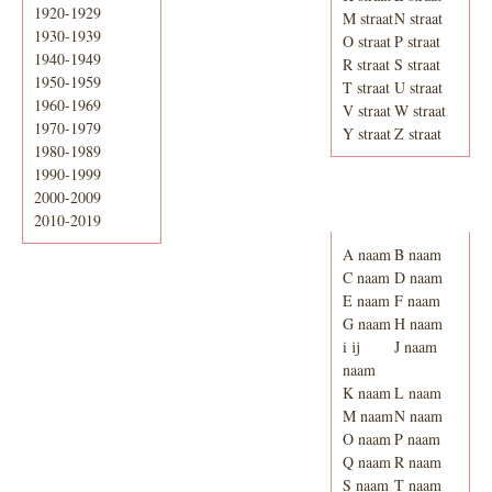
1920-1929
M straat
N straat
1930-1939
O straat
P straat
1940-1949
R straat
S straat
1950-1959
T straat
U straat
1960-1969
V straat
W straat
1970-1979
Y straat
Z straat
1980-1989
1990-1999
2000-2009
Adresboek van
Enschede 1939
2010-2019
A naam
B naam
C naam
D naam
E naam
F naam
G naam
H naam
i ij
J naam
naam
K naam
L naam
M naam
N naam
O naam
P naam
Q naam
R naam
S naam
T naam