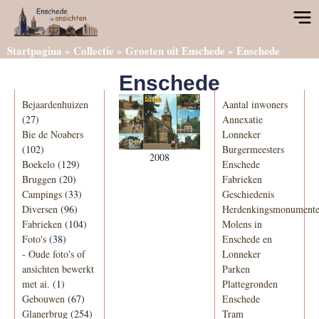
Startpagina
»
Collectie
»
Groeten uit Enschede
»
Enschede
Enschede
Categorieën
Informatie
Bejaardenhuizen
Aantal inwoners
(27)
Annexatie
Bie de Noabers
Lonneker
(102)
Burgermeesters
2008
Boekelo
(129)
Enschede
Bruggen
(20)
Fabrieken
Campings
(33)
Geschiedenis
Diversen
(96)
Herdenkingsmonument
Fabrieken
(104)
Molens in
Foto's
(38)
Enschede en
-
Oude foto's of
Lonneker
ansichten bewerkt
Parken
met ai.
(1)
Plattegronden
Gebouwen
(67)
Enschede
Glanerbrug
(254)
Tram