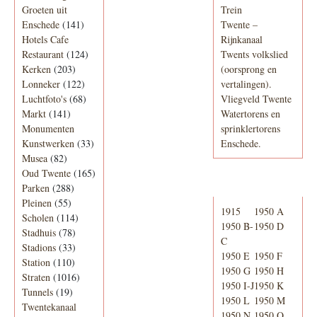
Groeten uit
Trein
Enschede
(141)
Twente –
Hotels Cafe
Rijnkanaal
Restaurant
(124)
Twents volkslied
Kerken
(203)
(oorsprong en
Lonneker
(122)
vertalingen).
Luchtfoto's
(68)
Vliegveld Twente
Markt
(141)
Watertorens en
Monumenten
sprinklertorens
Kunstwerken
(33)
Enschede.
Musea
(82)
Oud Twente
(165)
Telefoonboek
Parken
(288)
Pleinen
(55)
1915
1950 A
Scholen
(114)
1950 B-
1950 D
Stadhuis
(78)
C
Stadions
(33)
1950 E
1950 F
Station
(110)
1950 G
1950 H
Straten
(1016)
1950 I-J
1950 K
Tunnels
(19)
1950 L
1950 M
Twentekanaal
1950 N
1950 O