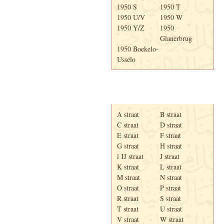
1950 S
1950 T
1950 U/V
1950 W
1950 Y/Z
1950
Glanerbrug
1950 Boekelo-
Usselo
Adresboek van Enschede
1939
A straat
B straat
C straat
D straat
E straat
F straat
G straat
H straat
i IJ straat
J straat
K straat
L straat
M straat
N straat
O straat
P straat
R straat
S straat
T straat
U straat
V straat
W straat