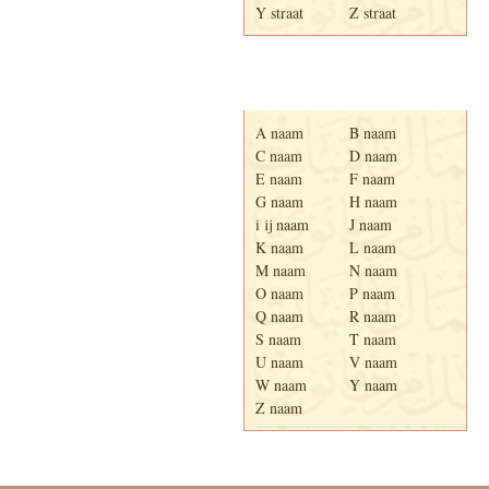
Y straat
Z straat
Adresboek van Enschede
1939
A naam
B naam
C naam
D naam
E naam
F naam
G naam
H naam
i ij naam
J naam
K naam
L naam
M naam
N naam
O naam
P naam
Q naam
R naam
S naam
T naam
U naam
V naam
W naam
Y naam
Z naam