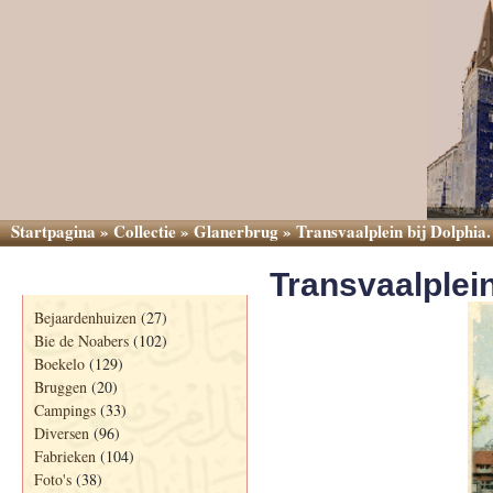
Startpagina
»
Collectie
»
Glanerbrug
»
Transvaalplein bij Dolphia.
Transvaalplein
Categorieën
Bejaardenhuizen
(27)
Bie de Noabers
(102)
Boekelo
(129)
Bruggen
(20)
Campings
(33)
Diversen
(96)
Fabrieken
(104)
Foto's
(38)