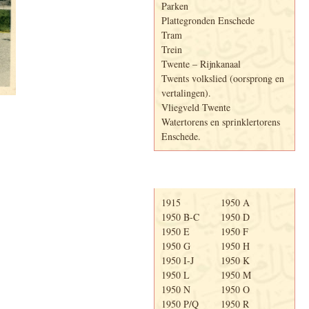
Parken
Plattegronden Enschede
Tram
Trein
Twente – Rijnkanaal
Twents volkslied (oorsprong en
vertalingen).
Vliegveld Twente
Watertorens en sprinklertorens
Enschede.
Telefoonboek
1915
1950 A
1950 B-C
1950 D
1950 E
1950 F
1950 G
1950 H
1950 I-J
1950 K
1950 L
1950 M
1950 N
1950 O
1950 P/Q
1950 R