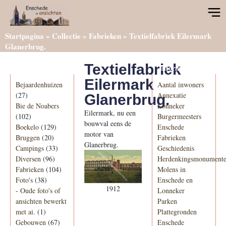
Startpagina
»
Collectie
»
Fabrieken
»
Textielfabriek Eilermark
Glanerbrug.
Textielfabriek
Categorieën
Informatie
Eilermark
Bejaardenhuizen
Aantal inwoners
(27)
Annexatie
Glanerbrug.
Bie de Noabers
Lonneker
Eilermark, nu een
(102)
Burgermeesters
bouwval eens de
Boekelo
(129)
Enschede
motor van
Bruggen
(20)
Fabrieken
Glanerbrug.
Campings
(33)
Geschiedenis
Diversen
(96)
Herdenkingsmonument
Fabrieken
(104)
Molens in
Foto's
(38)
Enschede en
1912
-
Oude foto's of
Lonneker
ansichten bewerkt
Parken
met ai.
(1)
Plattegronden
Gebouwen
(67)
Enschede