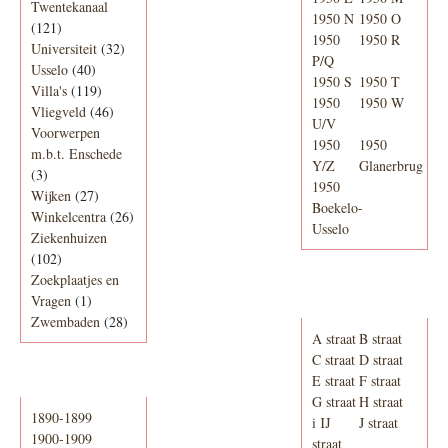
Twentekanaal
1950 N
1950 O
(121)
1950
1950 R
Universiteit
(32)
P/Q
Usselo
(40)
1950 S
1950 T
Villa's
(119)
1950
1950 W
Vliegveld
(46)
U/V
Voorwerpen
1950
1950
m.b.t. Enschede
Y/Z
Glanerbrug
(3)
1950
Wijken
(27)
Boekelo-
Winkelcentra
(26)
Usselo
Ziekenhuizen
(102)
Zoekplaatjes en
Adresboek van
Vragen
(1)
Enschede 1939
Zwembaden
(28)
A straat
B straat
C straat
D straat
E straat
F straat
Periode
G straat
H straat
1890-1899
i IJ
J straat
1900-1909
straat