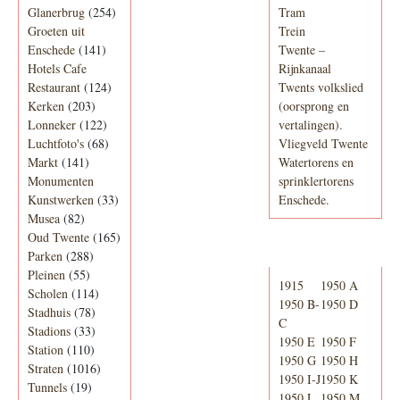
Glanerbrug
(254)
Tram
Groeten uit
Trein
Enschede
(141)
Twente –
Hotels Cafe
Rijnkanaal
Restaurant
(124)
Twents volkslied
Kerken
(203)
(oorsprong en
Lonneker
(122)
vertalingen).
Luchtfoto's
(68)
Vliegveld Twente
Markt
(141)
Watertorens en
Monumenten
sprinklertorens
Kunstwerken
(33)
Enschede.
Musea
(82)
Oud Twente
(165)
Telefoonboek
Parken
(288)
Pleinen
(55)
1915
1950 A
Scholen
(114)
1950 B-
1950 D
Stadhuis
(78)
C
Stadions
(33)
1950 E
1950 F
Station
(110)
1950 G
1950 H
Straten
(1016)
1950 I-J
1950 K
Tunnels
(19)
1950 L
1950 M