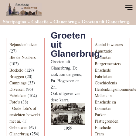
Startpagina
»
Collectie
»
Glanerbrug
»
Groeten uit Glanerbrug.
Groeten
Categorieën
Informatie
uit
Bejaardenhuizen
Aantal inwoners
(27)
Annexatie
Glanerbrug.
Bie de Noabers
Lonneker
Groeten uit
(102)
Burgermeesters
Glanerbrug. De
Boekelo
(129)
Enschede
zaak aan de grens,
Bruggen
(20)
Fabrieken
Fa. Hogeveen en
Campings
(33)
Geschiedenis
Zn.
Diversen
(96)
Herdenkingsmonument
Ook uitgever van
Fabrieken
(104)
Molens in
deze kaart.
Foto's
(38)
Enschede en
-
Oude foto's of
Lonneker
ansichten bewerkt
Parken
met ai.
(1)
Plattegronden
Gebouwen
(67)
Enschede
1959
Glanerbrug
(254)
Tram