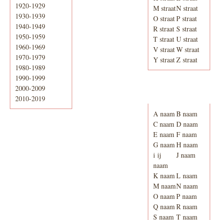
1920-1929
M straat
N straat
1930-1939
O straat
P straat
1940-1949
R straat
S straat
1950-1959
T straat
U straat
1960-1969
V straat
W straat
1970-1979
Y straat
Z straat
1980-1989
1990-1999
2000-2009
Adresboek van
Enschede 1939
2010-2019
A naam
B naam
C naam
D naam
E naam
F naam
G naam
H naam
i ij
J naam
naam
K naam
L naam
M naam
N naam
O naam
P naam
Q naam
R naam
S naam
T naam