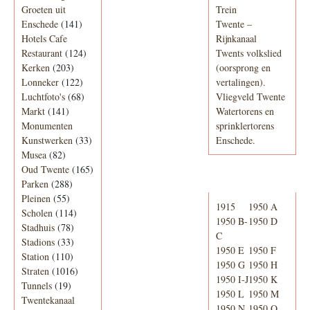
Groeten uit
Trein
Enschede
(141)
Twente –
Hotels Cafe
Rijnkanaal
Restaurant
(124)
Twents volkslied
Kerken
(203)
(oorsprong en
Lonneker
(122)
vertalingen).
Luchtfoto's
(68)
Vliegveld Twente
Markt
(141)
Watertorens en
Monumenten
sprinklertorens
Kunstwerken
(33)
Enschede.
Musea
(82)
Oud Twente
(165)
Telefoonboek
Parken
(288)
Pleinen
(55)
1915
1950 A
Scholen
(114)
1950 B-
1950 D
Stadhuis
(78)
C
Stadions
(33)
1950 E
1950 F
Station
(110)
1950 G
1950 H
Straten
(1016)
1950 I-J
1950 K
Tunnels
(19)
1950 L
1950 M
Twentekanaal
1950 N
1950 O