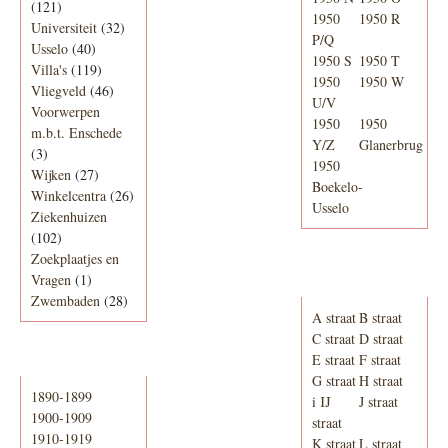
(121)
1950
1950 R
Universiteit
(32)
P/Q
Usselo
(40)
1950 S
1950 T
Villa's
(119)
1950
1950 W
Vliegveld
(46)
U/V
Voorwerpen
1950
1950
m.b.t. Enschede
Y/Z
Glanerbrug
(3)
1950
Wijken
(27)
Boekelo-
Winkelcentra
(26)
Usselo
Ziekenhuizen
(102)
Zoekplaatjes en
Adresboek van
Vragen
(1)
Enschede 1939
Zwembaden
(28)
A straat
B straat
C straat
D straat
E straat
F straat
Periode
G straat
H straat
1890-1899
i IJ
J straat
1900-1909
straat
1910-1919
K straat
L straat