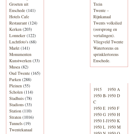
Groeten uit
Trein
Enschede
(141)
Twente –
Hotels Cafe
Rijnkanaal
Restaurant
(124)
Twents volkslied
Kerken
(203)
(oorsprong en
Lonneker
(122)
vertalingen).
Luchtfoto's
(68)
Vliegveld Twente
Markt
(141)
Watertorens en
Monumenten
sprinklertorens
Kunstwerken
(33)
Enschede.
Musea
(82)
Oud Twente
(165)
Telefoonboek
Parken
(288)
Pleinen
(55)
1915
1950 A
Scholen
(114)
1950 B-
1950 D
Stadhuis
(78)
C
Stadions
(33)
1950 E
1950 F
Station
(110)
1950 G
1950 H
Straten
(1016)
1950 I-J
1950 K
Tunnels
(19)
1950 L
1950 M
Twentekanaal
1950 N
1950 O