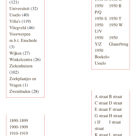
(121)
1950
1950 R
Universiteit
(32)
P/Q
Usselo
(40)
1950 S
1950 T
Villa's
(119)
1950
1950 W
Vliegveld
(46)
U/V
Voorwerpen
1950
1950
m.b.t. Enschede
Y/Z
Glanerbrug
(3)
1950
Wijken
(27)
Boekelo-
Winkelcentra
(26)
Usselo
Ziekenhuizen
(102)
Zoekplaatjes en
Adresboek van
Vragen
(1)
Enschede 1939
Zwembaden
(28)
A straat
B straat
C straat
D straat
E straat
F straat
Periode
G straat
H straat
1890-1899
i IJ
J straat
1900-1909
straat
1910-1919
K straat
L straat