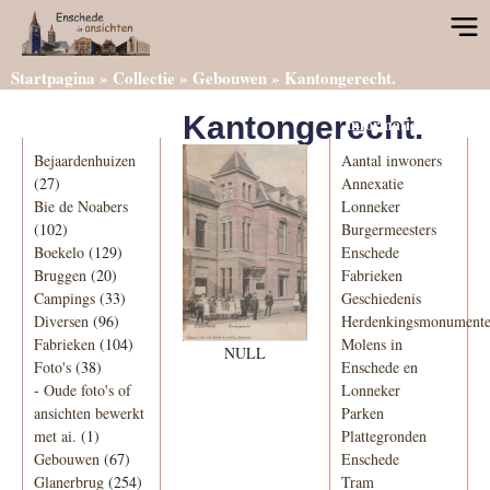
Startpagina
»
Collectie
»
Gebouwen
»
Kantongerecht.
Kantongerecht.
Categorieën
Informatie
Bejaardenhuizen
Aantal inwoners
(27)
Annexatie
Bie de Noabers
Lonneker
(102)
Burgermeesters
Boekelo
(129)
Enschede
Bruggen
(20)
Fabrieken
Campings
(33)
Geschiedenis
Diversen
(96)
Herdenkingsmonument
Fabrieken
(104)
Molens in
NULL
Foto's
(38)
Enschede en
-
Oude foto's of
Lonneker
ansichten bewerkt
Parken
met ai.
(1)
Plattegronden
Gebouwen
(67)
Enschede
Glanerbrug
(254)
Tram