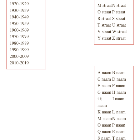
1920-1929
M straat
N straat
1930-1939
O straat
P straat
1940-1949
R straat
S straat
1950-1959
T straat
U straat
1960-1969
V straat
W straat
1970-1979
Y straat
Z straat
1980-1989
1990-1999
2000-2009
Adresboek van
Enschede 1939
2010-2019
A naam
B naam
C naam
D naam
E naam
F naam
G naam
H naam
i ij
J naam
naam
K naam
L naam
M naam
N naam
O naam
P naam
Q naam
R naam
S naam
T naam