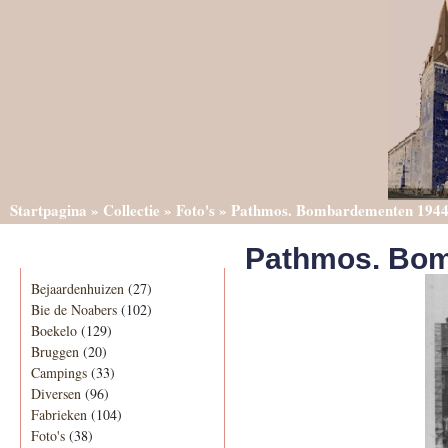
Startpagina
»
Collectie
»
Foto's
»
Pathmos. Bombardementen 1944
Pathmos. Bom
Categorieën
Bejaardenhuizen
(27)
Bie de Noabers
(102)
Boekelo
(129)
Bruggen
(20)
Campings
(33)
Diversen
(96)
Fabrieken
(104)
Foto's
(38)