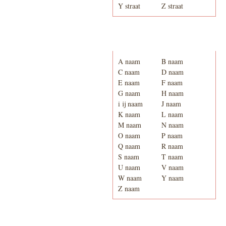
Y straat
Z straat
Adresboek van Enschede
1939
A naam
B naam
C naam
D naam
E naam
F naam
G naam
H naam
i ij naam
J naam
K naam
L naam
M naam
N naam
O naam
P naam
Q naam
R naam
S naam
T naam
U naam
V naam
W naam
Y naam
Z naam