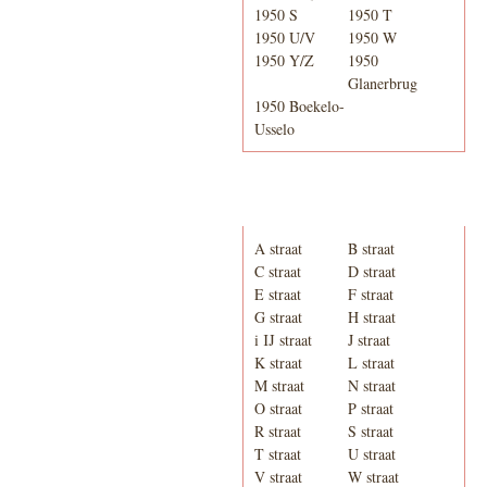
1950 S
1950 T
1950 U/V
1950 W
1950 Y/Z
1950
Glanerbrug
1950 Boekelo-
Usselo
Adresboek van Enschede
1939
A straat
B straat
C straat
D straat
E straat
F straat
G straat
H straat
i IJ straat
J straat
K straat
L straat
M straat
N straat
O straat
P straat
R straat
S straat
T straat
U straat
V straat
W straat