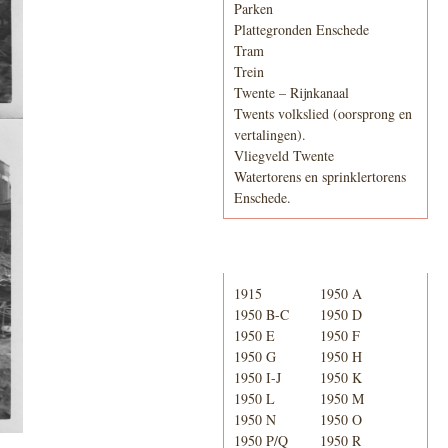
Parken
Plattegronden Enschede
Tram
Trein
Twente – Rijnkanaal
Twents volkslied (oorsprong en
vertalingen).
Vliegveld Twente
Watertorens en sprinklertorens
Enschede.
Telefoonboek
1915
1950 A
1950 B-C
1950 D
1950 E
1950 F
1950 G
1950 H
1950 I-J
1950 K
1950 L
1950 M
1950 N
1950 O
1950 P/Q
1950 R