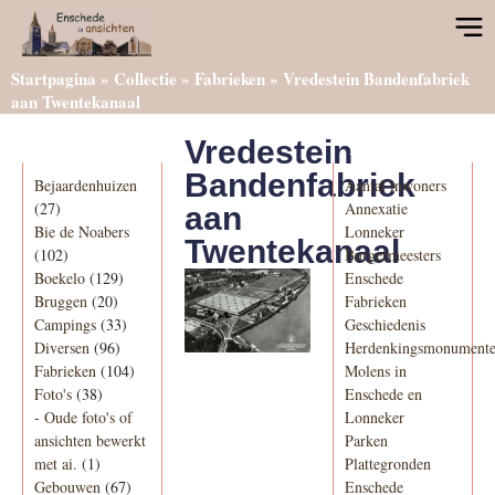
Startpagina
»
Collectie
»
Fabrieken
»
Vredestein Bandenfabriek
aan Twentekanaal
Vredestein
Categorieën
Informatie
Bandenfabriek
Bejaardenhuizen
Aantal inwoners
(27)
Annexatie
aan
Bie de Noabers
Lonneker
Twentekanaal
(102)
Burgermeesters
Boekelo
(129)
Enschede
Bruggen
(20)
Fabrieken
Campings
(33)
Geschiedenis
Diversen
(96)
Herdenkingsmonument
Fabrieken
(104)
Molens in
Foto's
(38)
Enschede en
-
Oude foto's of
Lonneker
ansichten bewerkt
Parken
met ai.
(1)
Plattegronden
Gebouwen
(67)
Enschede