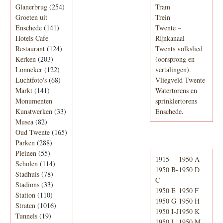
Glanerbrug
(254)
Tram
Groeten uit
Trein
Enschede
(141)
Twente –
Hotels Cafe
Rijnkanaal
Restaurant
(124)
Twents volkslied
Kerken
(203)
(oorsprong en
Lonneker
(122)
vertalingen).
Luchtfoto's
(68)
Vliegveld Twente
Markt
(141)
Watertorens en
Monumenten
sprinklertorens
Kunstwerken
(33)
Enschede.
Musea
(82)
Oud Twente
(165)
Telefoonboek
Parken
(288)
Pleinen
(55)
1915
1950 A
Scholen
(114)
1950 B-
1950 D
Stadhuis
(78)
C
Stadions
(33)
1950 E
1950 F
Station
(110)
1950 G
1950 H
Straten
(1016)
1950 I-J
1950 K
Tunnels
(19)
1950 L
1950 M