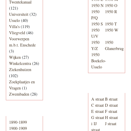
Twentekanaal
1950 N
1950 O
(121)
1950
1950 R
Universiteit
(32)
P/Q
Usselo
(40)
1950 S
1950 T
Villa's
(119)
1950
1950 W
Vliegveld
(46)
U/V
Voorwerpen
1950
1950
m.b.t. Enschede
Y/Z
Glanerbrug
(3)
1950
Wijken
(27)
Boekelo-
Winkelcentra
(26)
Usselo
Ziekenhuizen
(102)
Zoekplaatjes en
Adresboek van
Vragen
(1)
Enschede 1939
Zwembaden
(28)
A straat
B straat
C straat
D straat
E straat
F straat
Periode
G straat
H straat
1890-1899
i IJ
J straat
1900-1909
straat