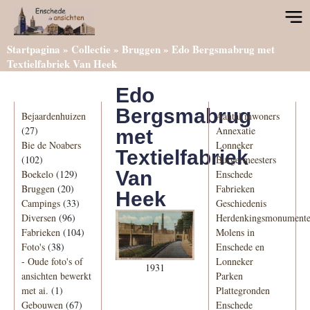
Startpagina
»
Collectie
»
Bruggen
»
Edo Bergsmabrug met
Textielfabriek Van Heek
Edo
Categorieën
Informatie
Bergsmabrug
Bejaardenhuizen
Aantal inwoners
(27)
Annexatie
met
Bie de Noabers
Lonneker
Textielfabriek
(102)
Burgermeesters
Van
Boekelo
(129)
Enschede
Bruggen
(20)
Fabrieken
Heek
Campings
(33)
Geschiedenis
Diversen
(96)
Herdenkingsmonument
Fabrieken
(104)
Molens in
Foto's
(38)
Enschede en
-
Oude foto's of
Lonneker
1931
ansichten bewerkt
Parken
met ai.
(1)
Plattegronden
Gebouwen
(67)
Enschede