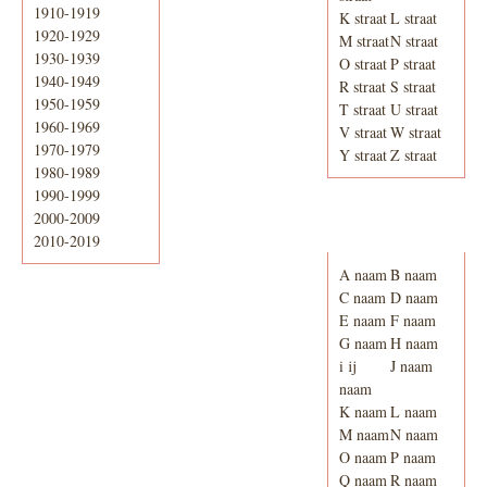
1910-1919
K straat
L straat
1920-1929
M straat
N straat
1930-1939
O straat
P straat
1940-1949
R straat
S straat
1950-1959
T straat
U straat
1960-1969
V straat
W straat
1970-1979
Y straat
Z straat
1980-1989
1990-1999
2000-2009
Adresboek van
Enschede 1939
2010-2019
A naam
B naam
C naam
D naam
E naam
F naam
G naam
H naam
i ij
J naam
naam
K naam
L naam
M naam
N naam
O naam
P naam
Q naam
R naam