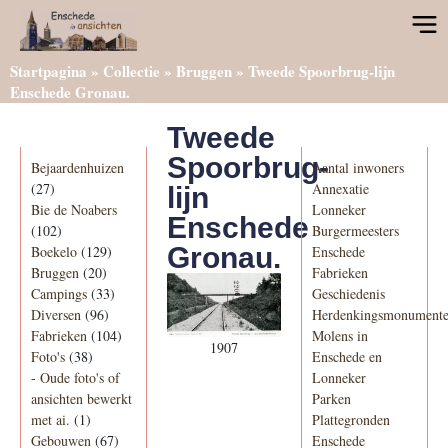
Startpagina
»
Collectie
»
Bruggen
»
Tweede Spoorbrug-lijn
Enschede Gronau.
Tweede
Categorieën
Informatie
Spoorbrug-
Bejaardenhuizen
Aantal inwoners
(27)
Annexatie
lijn
Bie de Noabers
Lonneker
Enschede
(102)
Burgermeesters
Gronau.
Boekelo
(129)
Enschede
Bruggen
(20)
Fabrieken
Campings
(33)
Geschiedenis
Diversen
(96)
Herdenkingsmonument
Fabrieken
(104)
Molens in
1907
Foto's
(38)
Enschede en
-
Oude foto's of
Lonneker
ansichten bewerkt
Parken
met ai.
(1)
Plattegronden
Gebouwen
(67)
Enschede