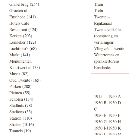
Glanerbrug
(254)
Tram
Groeten uit
Trein
Enschede
(141)
Twente –
Hotels Cafe
Rijnkanaal
Restaurant
(124)
Twents volkslied
Kerken
(203)
(oorsprong en
Lonneker
(122)
vertalingen).
Luchtfoto's
(68)
Vliegveld Twente
Markt
(141)
Watertorens en
Monumenten
sprinklertorens
Kunstwerken
(33)
Enschede.
Musea
(82)
Oud Twente
(165)
Telefoonboek
Parken
(288)
Pleinen
(55)
1915
1950 A
Scholen
(114)
1950 B-
1950 D
Stadhuis
(78)
C
Stadions
(33)
1950 E
1950 F
Station
(110)
1950 G
1950 H
Straten
(1016)
1950 I-J
1950 K
Tunnels
(19)
1950 L
1950 M