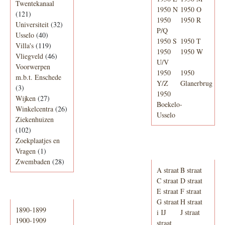
Twentekanaal
1950 N
1950 O
(121)
1950
1950 R
Universiteit
(32)
P/Q
Usselo
(40)
1950 S
1950 T
Villa's
(119)
1950
1950 W
Vliegveld
(46)
U/V
Voorwerpen
1950
1950
m.b.t. Enschede
Y/Z
Glanerbrug
(3)
1950
Wijken
(27)
Boekelo-
Winkelcentra
(26)
Usselo
Ziekenhuizen
(102)
Zoekplaatjes en
Adresboek van
Vragen
(1)
Enschede 1939
Zwembaden
(28)
A straat
B straat
C straat
D straat
E straat
F straat
Periode
G straat
H straat
1890-1899
i IJ
J straat
1900-1909
straat