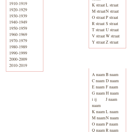
1910-1919
K straat
L straat
1920-1929
M straat
N straat
1930-1939
O straat
P straat
1940-1949
R straat
S straat
1950-1959
T straat
U straat
1960-1969
V straat
W straat
1970-1979
Y straat
Z straat
1980-1989
1990-1999
2000-2009
Adresboek van
Enschede 1939
2010-2019
A naam
B naam
C naam
D naam
E naam
F naam
G naam
H naam
i ij
J naam
naam
K naam
L naam
M naam
N naam
O naam
P naam
Q naam
R naam