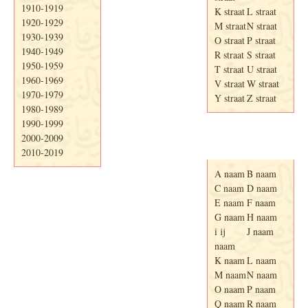
1910-1919
K straat
L straat
1920-1929
M straat
N straat
1930-1939
O straat
P straat
1940-1949
R straat
S straat
1950-1959
T straat
U straat
1960-1969
V straat
W straat
1970-1979
Y straat
Z straat
1980-1989
1990-1999
2000-2009
Adresboek van
Enschede 1939
2010-2019
A naam
B naam
C naam
D naam
E naam
F naam
G naam
H naam
i ij
J naam
naam
K naam
L naam
M naam
N naam
O naam
P naam
Q naam
R naam