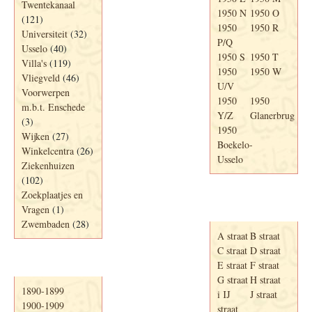
Twentekanaal
1950 N
1950 O
(121)
1950
1950 R
Universiteit
(32)
P/Q
Usselo
(40)
1950 S
1950 T
Villa's
(119)
1950
1950 W
Vliegveld
(46)
U/V
Voorwerpen
1950
1950
m.b.t. Enschede
Y/Z
Glanerbrug
(3)
1950
Wijken
(27)
Boekelo-
Winkelcentra
(26)
Usselo
Ziekenhuizen
(102)
Zoekplaatjes en
Adresboek van
Vragen
(1)
Enschede 1939
Zwembaden
(28)
A straat
B straat
C straat
D straat
E straat
F straat
Periode
G straat
H straat
1890-1899
i IJ
J straat
1900-1909
straat