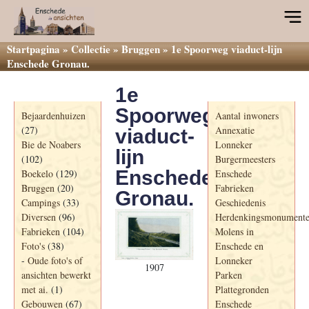
Startpagina
»
Collectie
»
Bruggen
»
1e Spoorweg viaduct-lijn
Enschede Gronau.
1e
Categorieën
Informatie
Spoorweg
Bejaardenhuizen
Aantal inwoners
(27)
Annexatie
viaduct-
Bie de Noabers
Lonneker
lijn
(102)
Burgermeesters
Enschede
Boekelo
(129)
Enschede
Bruggen
(20)
Fabrieken
Gronau.
Campings
(33)
Geschiedenis
Diversen
(96)
Herdenkingsmonument
Fabrieken
(104)
Molens in
Foto's
(38)
Enschede en
-
Oude foto's of
Lonneker
1907
ansichten bewerkt
Parken
met ai.
(1)
Plattegronden
Gebouwen
(67)
Enschede