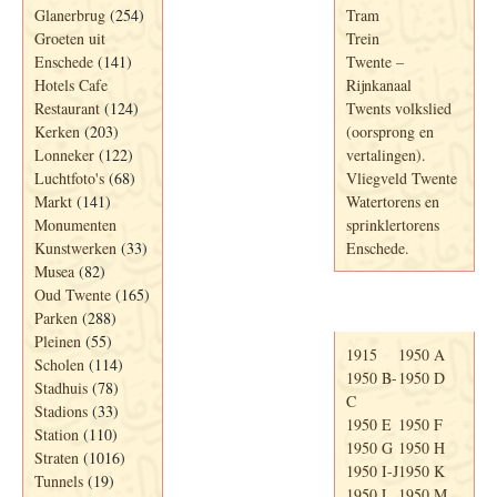
Glanerbrug
(254)
Tram
Groeten uit
Trein
Enschede
(141)
Twente –
Hotels Cafe
Rijnkanaal
Restaurant
(124)
Twents volkslied
Kerken
(203)
(oorsprong en
Lonneker
(122)
vertalingen).
Luchtfoto's
(68)
Vliegveld Twente
Markt
(141)
Watertorens en
Monumenten
sprinklertorens
Kunstwerken
(33)
Enschede.
Musea
(82)
Oud Twente
(165)
Telefoonboek
Parken
(288)
Pleinen
(55)
1915
1950 A
Scholen
(114)
1950 B-
1950 D
Stadhuis
(78)
C
Stadions
(33)
1950 E
1950 F
Station
(110)
1950 G
1950 H
Straten
(1016)
1950 I-J
1950 K
Tunnels
(19)
1950 L
1950 M