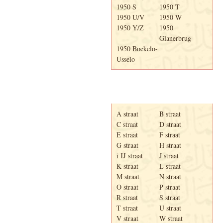
1950 S
1950 T
1950 U/V
1950 W
1950 Y/Z
1950
Glanerbrug
1950 Boekelo-
Usselo
Adresboek van Enschede
1939
A straat
B straat
C straat
D straat
E straat
F straat
G straat
H straat
i IJ straat
J straat
K straat
L straat
M straat
N straat
O straat
P straat
R straat
S straat
T straat
U straat
V straat
W straat