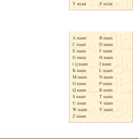
Y straat
Z straat
Adresboek van Enschede
1939
A naam
B naam
C naam
D naam
E naam
F naam
G naam
H naam
i ij naam
J naam
K naam
L naam
M naam
N naam
O naam
P naam
Q naam
R naam
S naam
T naam
U naam
V naam
W naam
Y naam
Z naam