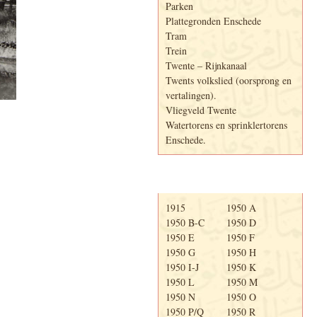
Parken
Plattegronden Enschede
Tram
Trein
Twente – Rijnkanaal
Twents volkslied (oorsprong en
vertalingen).
Vliegveld Twente
Watertorens en sprinklertorens
Enschede.
Telefoonboek
1915
1950 A
1950 B-C
1950 D
1950 E
1950 F
1950 G
1950 H
1950 I-J
1950 K
1950 L
1950 M
1950 N
1950 O
1950 P/Q
1950 R