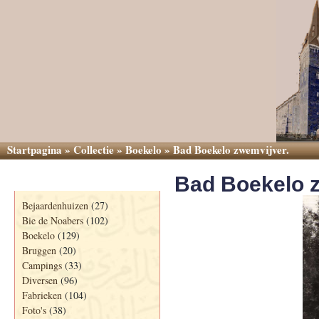
Startpagina
»
Collectie
»
Boekelo
»
Bad Boekelo zwemvijver.
Bad Boekelo z
Categorieën
Bejaardenhuizen
(27)
Bie de Noabers
(102)
Boekelo
(129)
Bruggen
(20)
Campings
(33)
Diversen
(96)
Fabrieken
(104)
Foto's
(38)