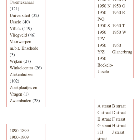
Twentekanaal
1950 N
1950 O
(121)
1950
1950 R
Universiteit
(32)
P/Q
Usselo
(40)
1950 S
1950 T
Villa's
(119)
1950
1950 W
Vliegveld
(46)
U/V
Voorwerpen
1950
1950
m.b.t. Enschede
Y/Z
Glanerbrug
(3)
1950
Wijken
(27)
Boekelo-
Winkelcentra
(26)
Usselo
Ziekenhuizen
(102)
Zoekplaatjes en
Adresboek van
Vragen
(1)
Enschede 1939
Zwembaden
(28)
A straat
B straat
C straat
D straat
E straat
F straat
Periode
G straat
H straat
1890-1899
i IJ
J straat
1900-1909
straat