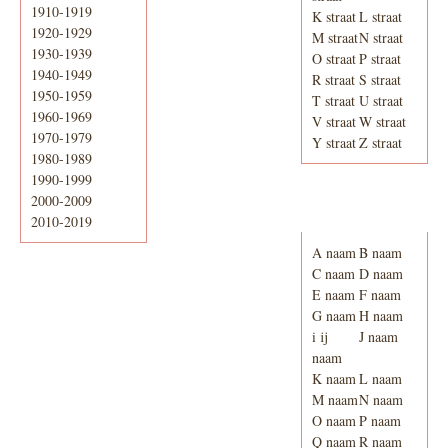
1910-1919
K straat
L straat
1920-1929
M straat
N straat
1930-1939
O straat
P straat
1940-1949
R straat
S straat
1950-1959
T straat
U straat
1960-1969
V straat
W straat
1970-1979
Y straat
Z straat
1980-1989
1990-1999
2000-2009
Adresboek van
Enschede 1939
2010-2019
A naam
B naam
C naam
D naam
E naam
F naam
G naam
H naam
i ij
J naam
naam
K naam
L naam
M naam
N naam
O naam
P naam
Q naam
R naam