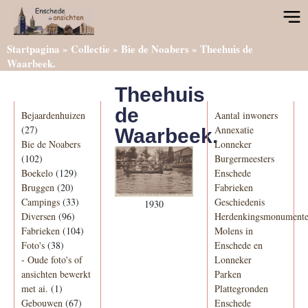
Startpagina
»
Collectie
»
Bie de Noabers
»
Theehuis de
Waarbeek.
Theehuis
Categorieën
Informatie
de
Bejaardenhuizen
Aantal inwoners
(27)
Annexatie
Waarbeek.
Bie de Noabers
Lonneker
(102)
Burgermeesters
Boekelo
(129)
Enschede
Bruggen
(20)
Fabrieken
Campings
(33)
Geschiedenis
1930
Diversen
(96)
Herdenkingsmonument
Fabrieken
(104)
Molens in
Foto's
(38)
Enschede en
-
Oude foto's of
Lonneker
ansichten bewerkt
Parken
met ai.
(1)
Plattegronden
Gebouwen
(67)
Enschede