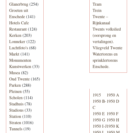
Glanerbrug
(254)
Tram
Groeten uit
Trein
Enschede
(141)
Twente –
Hotels Cafe
Rijnkanaal
Restaurant
(124)
Twents volkslied
Kerken
(203)
(oorsprong en
Lonneker
(122)
vertalingen).
Luchtfoto's
(68)
Vliegveld Twente
Markt
(141)
Watertorens en
Monumenten
sprinklertorens
Kunstwerken
(33)
Enschede.
Musea
(82)
Oud Twente
(165)
Telefoonboek
Parken
(288)
Pleinen
(55)
1915
1950 A
Scholen
(114)
1950 B-
1950 D
Stadhuis
(78)
C
Stadions
(33)
1950 E
1950 F
Station
(110)
1950 G
1950 H
Straten
(1016)
1950 I-J
1950 K
Tunnels
(19)
1950 L
1950 M