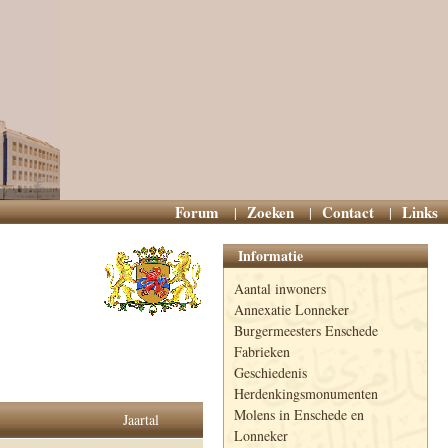
Forum
Zoeken
Contact
Links
Informatie
Aantal inwoners
Annexatie Lonneker
Burgermeesters Enschede
Fabrieken
Geschiedenis
Herdenkingsmonumenten
Molens in Enschede en
Jaartal
Lonneker