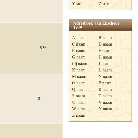
Y straat
Z straat
Adresboek van Enschede
1939
A naam
B naam
C naam
D naam
1958
E naam
F naam
G naam
H naam
i ij naam
J naam
K naam
L naam
M naam
N naam
O naam
P naam
Q naam
R naam
S naam
T naam
0
U naam
V naam
W naam
Y naam
Z naam