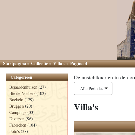
Startpagina
»
Collectie
»
Villa's
»
Pagina 4
De ansichtkaarten in de doo
Categorieën
Bejaardenhuizen
(27)
Alle Periodes
Bie de Noabers
(102)
Boekelo
(129)
Villa's
Bruggen
(20)
Campings
(33)
Diversen
(96)
Fabrieken
(104)
Foto's
(38)