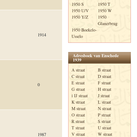
1950 S
1950 T
1950 U/V
1950 W
1950 Y/Z
1950
Glanerbrug
1950 Boekelo-
1914
Usselo
Adresboek van Enschede
1939
A straat
B straat
C straat
D straat
E straat
F straat
0
G straat
H straat
i IJ straat
J straat
K straat
L straat
M straat
N straat
O straat
P straat
R straat
S straat
T straat
U straat
V straat
W straat
1987