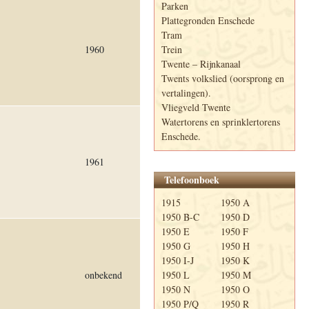
Parken
Plattegronden Enschede
Tram
Trein
1960
Twente – Rijnkanaal
Twents volkslied (oorsprong en
vertalingen).
Vliegveld Twente
Watertorens en sprinklertorens
Enschede.
1961
Telefoonboek
1915
1950 A
1950 B-C
1950 D
1950 E
1950 F
1950 G
1950 H
1950 I-J
1950 K
onbekend
1950 L
1950 M
1950 N
1950 O
1950 P/Q
1950 R