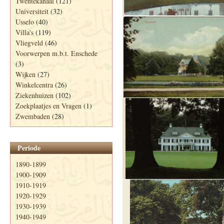
Twentekanaal
(121)
Universiteit
(32)
Usselo
(40)
Villa's
(119)
Vliegveld
(46)
Voorwerpen m.b.t. Enschede
(3)
Wijken
(27)
Winkelcentra
(26)
Ziekenhuizen
(102)
Zoekplaatjes en Vragen
(1)
Zwembaden
(28)
Periode
1890-1899
1900-1909
1910-1919
1920-1929
1930-1939
1940-1949