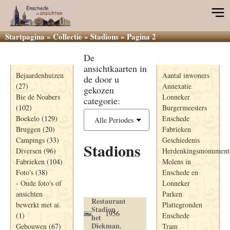
Startpagina
»
Collectie
»
Stadions
»
Pagina 2
De
Categorieën
Informatie
ansichtkaarten in
Bejaardenhuizen
Aantal inwoners
de door u
(27)
Annexatie
gekozen
Bie de Noabers
Lonneker
categorie:
(102)
Burgermeesters
Boekelo
(129)
Enschede
Alle Periodes
Bruggen
(20)
Fabrieken
Campings
(33)
Geschiedenis
Stadions
Diversen
(96)
Herdenkingsmonument
Fabrieken
(104)
Molens in
Foto's
(38)
Enschede en
Ansichtkaart
-
Oude foto's of
Lonneker
Jaartal
Titel+
ansichten
Parken
Restaurant
bewerkt met ai.
Plattegronden
Stadion
1956
(1)
Enschede
het
Diekman.
Gebouwen
(67)
Tram