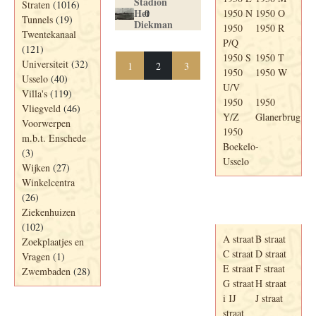
Stadion
Straten
(1016)
Het
0
1950 N
1950 O
Tunnels
(19)
Diekman
1950
1950 R
Twentekanaal
P/Q
(121)
1950 S
1950 T
Universiteit
(32)
1
2
3
1950
1950 W
Usselo
(40)
U/V
Villa's
(119)
1950
1950
Vliegveld
(46)
Y/Z
Glanerbrug
Voorwerpen
1950
m.b.t. Enschede
Boekelo-
(3)
Usselo
Wijken
(27)
Winkelcentra
(26)
Adresboek van
Ziekenhuizen
Enschede 1939
(102)
A straat
B straat
Zoekplaatjes en
C straat
D straat
Vragen
(1)
E straat
F straat
Zwembaden
(28)
G straat
H straat
i IJ
J straat
straat
Periode