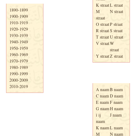
K straat
L straat
1890-1899
M
N straat
1900-1909
straat
1910-1919
O straat
P straat
1920-1929
R straat
S straat
1930-1939
T straat
U straat
1940-1949
V straat
W
1950-1959
straat
1960-1969
Y straat
Z straat
1970-1979
1980-1989
1990-1999
Adresboek van
Enschede 1939
2000-2009
2010-2019
A naam
B naam
C naam
D naam
E naam
F naam
G naam
H naam
i ij
J naam
naam
K naam
L naam
M
N naam