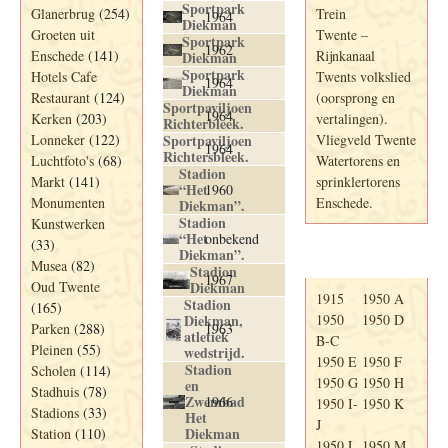
Sportpark
Glanerbrug
(254)
Trein
1964
Diekman
Groeten uit
Twente –
Sportpark
1962
Enschede
(141)
Rijnkanaal
Diekman
Sportpark
Hotels Cafe
Twents volkslied
1964
Diekman
Restaurant
(124)
(oorsprong en
Sportpaviljoen
1964
Kerken
(203)
vertalingen).
Richterbleek.
Lonneker
(122)
Sportpaviljoen
Vliegveld Twente
1964
Richtersbleek.
Luchtfoto's
(68)
Watertorens en
Stadion
Markt
(141)
sprinklertorens
“Het
1960
Monumenten
Enschede.
Diekman”.
Stadion
Kunstwerken
“Het
onbekend
(33)
Diekman”.
Telefoonboek
Musea
(82)
Stadion
1967
Oud Twente
Diekman
1915
1950 A
Stadion
(165)
Diekman,
1950
1950 D
Parken
(288)
1963
atletiek
B-C
Pleinen
(55)
wedstrijd.
1950 E
1950 F
Stadion
Scholen
(114)
1950 G
1950 H
en
Stadhuis
(78)
Zwembad
1966
1950 I-
1950 K
Stadions
(33)
Het
J
Diekman
Station
(110)
1950 L
1950 M